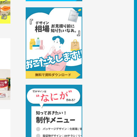
ズるデ
 バリ