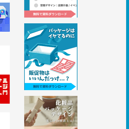
器にな
すすめ
る。オ