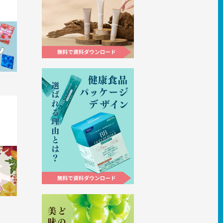
イント
介しま
おいて
・無添