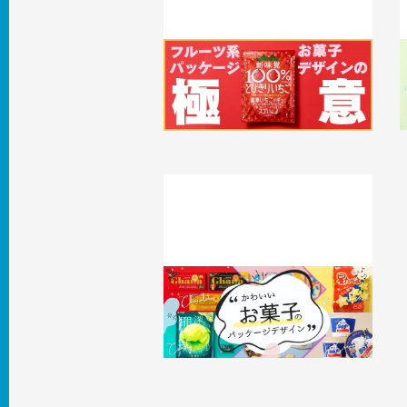
フルーツ系お菓子パッケージデザイン
の極意とは！？ T3デザイン自慢の実
績10選
2025.07.24
事例
2
かわいいお菓子のパッケージデザイ
ン〜おいしさと魅力を伝えるパッケー
ジ、作ります！〜
2024.10.25
事例