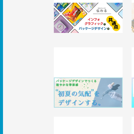
「読ませないのに伝わる」。インフォグ
ラフィックとパッケージデザインの共
通点
2
2026.05.29
事例
“初夏の気配”をデザインする。パッケ
ージデザインでつくる軽やかな季節感
2026.04.30
事例
2