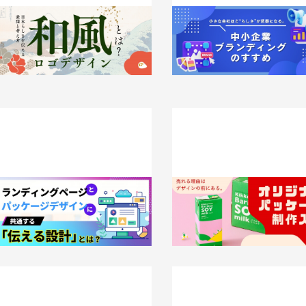
和風ロゴデザインとは？日本らしさを
小さな会社ほど“らしさ”が武
伝える表現と考え方
る。中小企業ブランディングの
026.05.21
事例
2026.05.13
事例
ランディングページとパッケージデザ
売れる理由はデザインの前にあ
インに共通する「伝える設計」とは？
リジナルパッケージ制作入門
026.02.03
事例
2025.12.26
事例