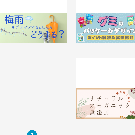
梅雨をデザインするとしたらどうす
グミのパッケージデザイン、ポ
る？季節のパッケージデザインを考え
は？T3デザインの実績もご紹
る。
す
025.06.20
知識 / ノウハウ
2025.05.26
事例
化粧品のパッケージデザインに
重要 ナチュラル・オーガニック
加の違いを徹底解説
2023.10.27
知識 / ノウハウ