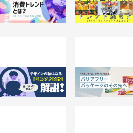
徴とブランディングについて解説
トレンド総まとめ｜SNSでバ
ザインの共通点とは？
026.07.27
知識 / ノウハウ
2026.07.24
知識 / ノウハウ
「誰に向けた商品？」デザインの軸にな
“やさしさ”は、デザインできる。
る「ペルソナ設計」を解説！
アフリーパッケージのその先へ
026.06.12
知識 / ノウハウ
2026.06.05
事例