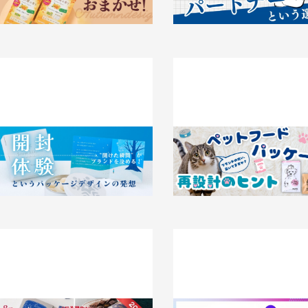
026.03.24
事例
“開けた瞬間”がブランドを決める！ 開
ブランドの想い、届いてますか
封体験というパッケージデザインの発
トフードパッケージ再設計のヒ
想
2026.02.26
事例
026.02.26
事例