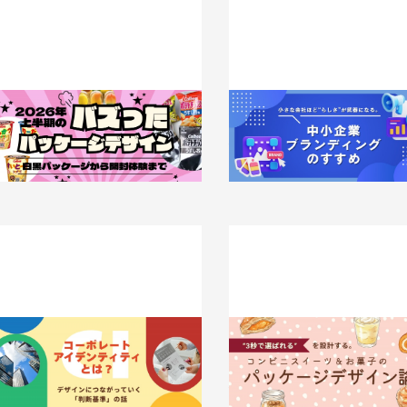
白黒パッケージから開封体験まで。2
小さな会社ほど“らしさ”が武
026年上半期のバズったパッケージ
る。中小企業ブランディングの
デザイン
2026.05.13
事例
026.05.18
知識 / ノウハウ
コーポレートアイデンティティとは？
“3秒で選ばれる”を設計する。
デザインにつながっていく「判断基
ニスイーツ＆お菓子のパッケー
準」の話
イン論
026.04.28
知識 / ノウハウ
2026.04.20
事例