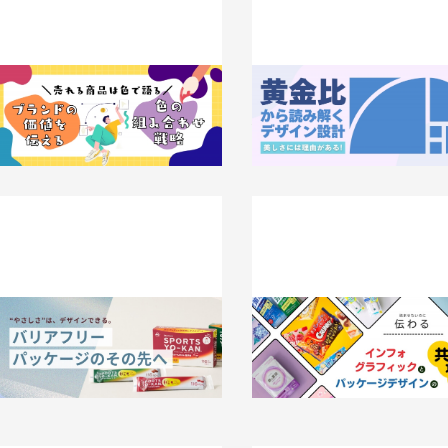
売れる商品は色で語る。ブランド価値
美しさには理由がある！黄金比
を伝える色の組み合わせ戦略
み解くデザイン設計
026.06.22
事例
2026.06.22
知識 / ノウハウ
“やさしさ”は、デザインできる。 バリ
「読ませないのに伝わる」。イン
アフリーパッケージのその先へ
ラフィックとパッケージデザイ
通点
026.06.05
事例
2026.05.29
事例