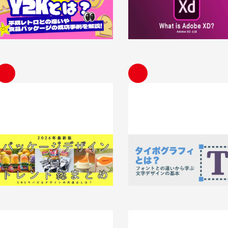
いや食品パッケージの成功事例を解説
プ・データ共有・便利機能まで
解説【保存版】
026.08.04
知識 / ノウハウ
2026.08.03
知識 / ノウハウ
【2026年最新版】パッケージデザイン
タイポグラフィとは？フォント
トレンド総まとめ｜SNSでバズるデ
いから学ぶ、文字デザインの基本
ザインの共通点とは？
2026.07.24
知識 / ノウハウ
026.07.24
知識 / ノウハウ