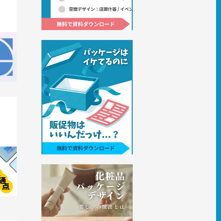
から読
フォグ
ンの共