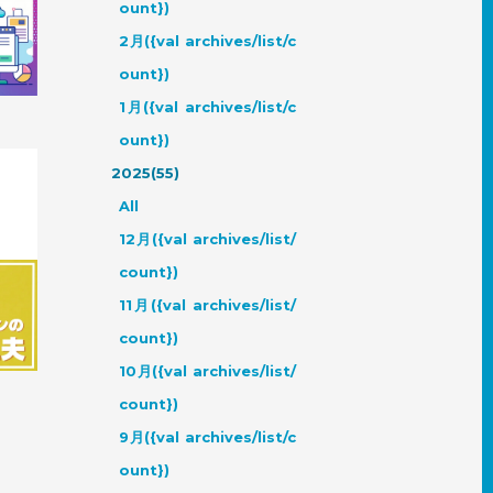
ount})
ジデザ
は？
2月({val archives/list/c
ount})
1月({val archives/list/c
ount})
2025(55)
All
12月({val archives/list/
count})
ージデ
11月({val archives/list/
count})
10月({val archives/list/
count})
9月({val archives/list/c
ount})