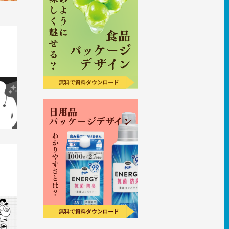
ズコス
方
ンパー