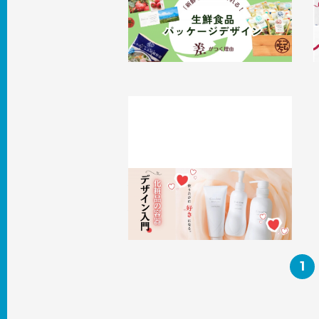
生鮮食品パッケージデザインで差がつ
く理由 ––––「新鮮そう」はつくれる！
2026.02.24
事例
2
使うたびに好きになる。化粧品の容器
デザイン入門
2026.01.29
事例
1