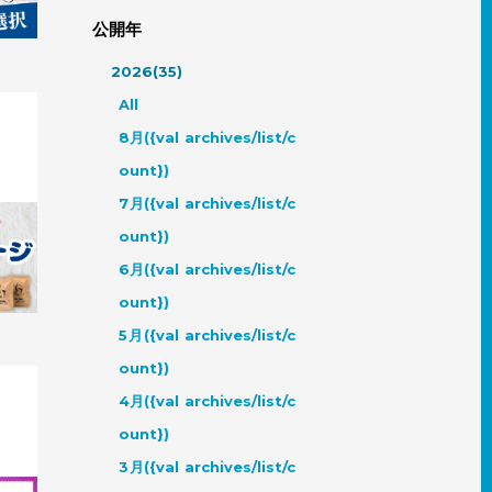
公開年
2026(35)
All
8月({val archives/list/c
ount})
7月({val archives/list/c
？ペッ
ount})
ント
6月({val archives/list/c
ount})
5月({val archives/list/c
ount})
4月({val archives/list/c
ount})
3月({val archives/list/c