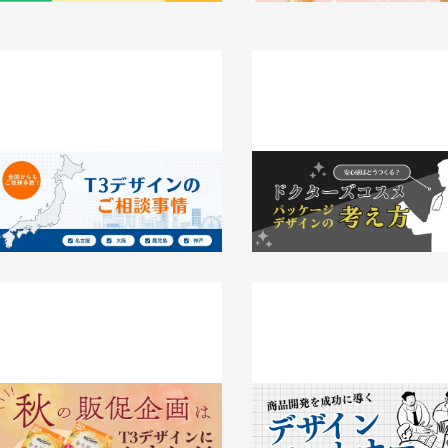
大阪・名古屋など全国からもご依頼多
安心感はどうつくる？ドクター
数！T3デザインのご相談事情
メ パッケージデザインの考え
026.04.08
事例
2026.03.31
知識 / ノウハウ
秋の販促企画はT3デザインにおまか
商品開発を成功に導く「デザイ
せ！〜トレンド予想とお役立ち資料を
トナー」という選択
ご紹介
2026.03.12
事例