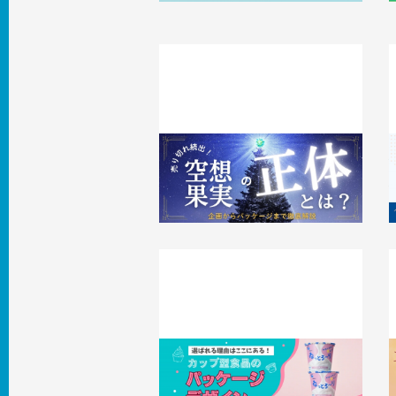
売り切れ続出『空想果実』の正体とは？
企画からパッケージまで徹底解説
2026.04.16
事例
2
選ばれる理由はここにある。カップ型
食品のパッケージデザインのポイント
2026.03.26
事例