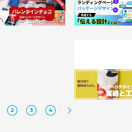
贈りたくなる理由がある。2026年バ
ランディングページとパッケー
レンタインチョコの注目パッケージデ
インに共通する「伝える設計」と
ザイン
2026.02.03
事例
026.02.10
事例
毎日使う調味料だから。パッケ
ザインの工夫と実績
2026.01.28
事例
2
3
4