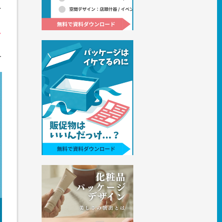
え
し
す