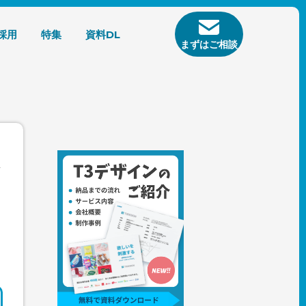
採用
特集
資料DL
まずはご相談
゙