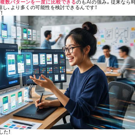
、
複数パターンを一度に比較できる
のもAIの強み。従来なら
縮し、より多くの可能性を検討できるんです！
！
ました！