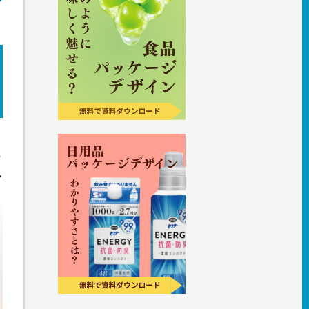
と
イ
ん