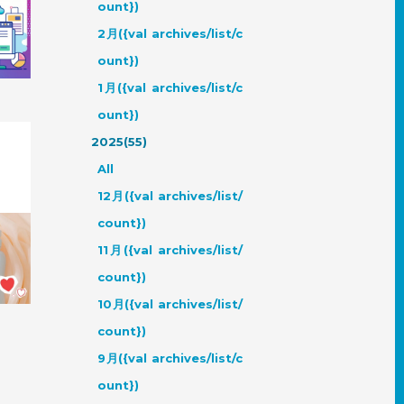
ount})
ジデザ
は？
2月({val archives/list/c
ount})
1月({val archives/list/c
ount})
2025(55)
All
12月({val archives/list/
count})
の容器
11月({val archives/list/
count})
10月({val archives/list/
count})
9月({val archives/list/c
ount})