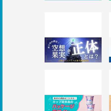
売り切れ続出『空想果実』の正体とは？
企画からパッケージまで徹底解説
2026.04.16
事例
2
選ばれる理由はここにある。カップ型
食品のパッケージデザインのポイント
2026.03.26
事例