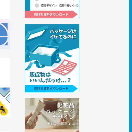
から読
フォグ
ンの共