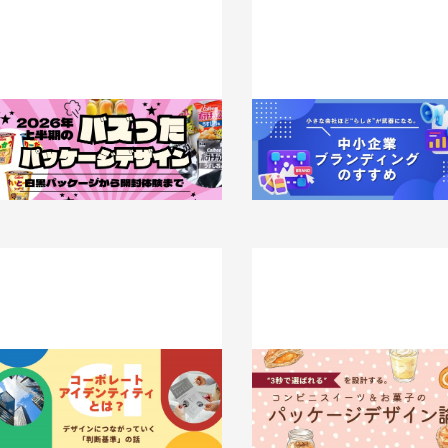
白黒パッケージから開封体験まで。2
小さな会社ほど“らしさ”が武
026年上半期のバズったパッケージ
る。中小企業ブランディングの
デザイン
2026.05.13
事例
026.05.18
知識 / ノウハウ
コーポレートアイデンティティとは？
“3秒で選ばれる”を設計する。
デザインにつながっていく「判断基
ニスイーツ＆お菓子のパッケー
準」の話
イン論
026.04.28
知識 / ノウハウ
2026.04.20
事例