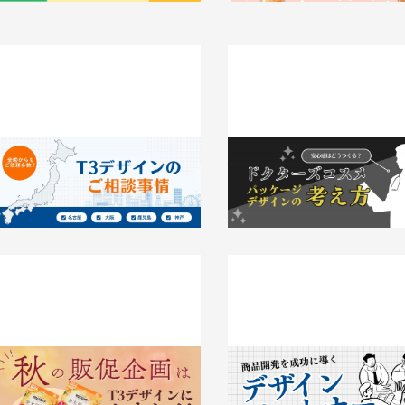
大阪・名古屋など全国からもご依頼多
安心感はどうつくる？ドクター
数！T3デザインのご相談事情
メ パッケージデザインの考え
026.04.08
事例
2026.03.31
知識 / ノウハウ
秋の販促企画はT3デザインにおまか
商品開発を成功に導く「デザイ
せ！〜トレンド予想とお役立ち資料を
トナー」という選択
ご紹介
2026.03.12
事例