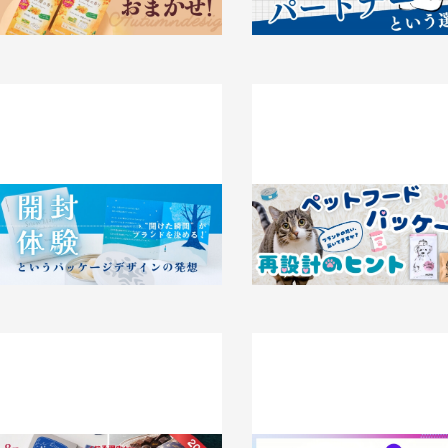
026.03.24
事例
“開けた瞬間”がブランドを決める！ 開
ブランドの想い、届いてますか
封体験というパッケージデザインの発
トフードパッケージ再設計のヒ
想
2026.02.26
事例
026.02.26
事例