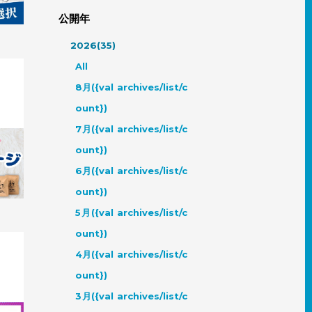
公開年
2026(35)
All
8月({val archives/list/c
ount})
7月({val archives/list/c
？ペッ
ount})
ント
6月({val archives/list/c
ount})
5月({val archives/list/c
ount})
4月({val archives/list/c
ount})
3月({val archives/list/c