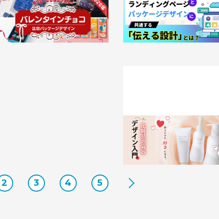
贈りたくなる理由がある。2026年バ
ランディングページとパッケー
レンタインチョコの注目パッケージデ
インに共通する「伝える設計」と
ザイン
2026.02.03
事例
026.02.10
事例
使うたびに好きになる。化粧品
デザイン入門
2026.01.29
事例
2
3
4
5