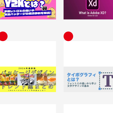
いや食品パッケージの成功事例を解説
プ・データ共有・便利機能まで
解説【保存版】
026.08.04
知識 / ノウハウ
2026.08.03
知識 / ノウハウ
【2026年最新版】パッケージデザイン
タイポグラフィとは？フォント
トレンド総まとめ｜SNSでバズるデ
いから学ぶ、文字デザインの基本
ザインの共通点とは？
2026.07.24
知識 / ノウハウ
026.07.24
知識 / ノウハウ