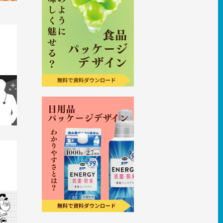
ズコス
方
ンパー