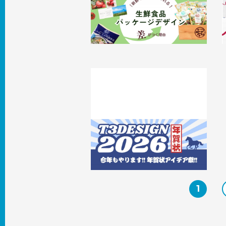
生鮮食品パッケージデザインで差がつ
く理由 ––––「新鮮そう」はつくれる！
2026.02.24
事例
2
2026年T3デザインの年賀状作り！
2026.02.02
T3のコト
1