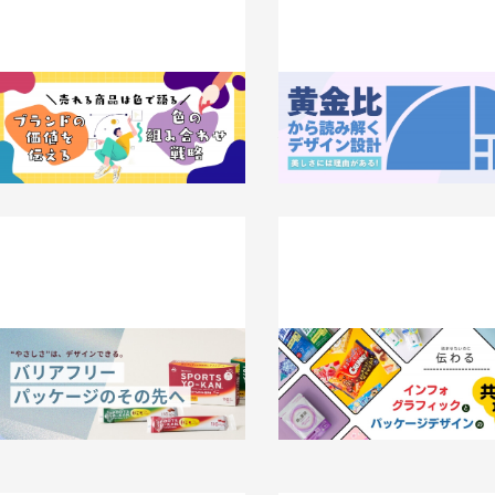
売れる商品は色で語る。ブランド価値
美しさには理由がある！黄金比
を伝える色の組み合わせ戦略
み解くデザイン設計
026.06.22
事例
2026.06.22
知識 / ノウハウ
“やさしさ”は、デザインできる。 バリ
「読ませないのに伝わる」。イン
アフリーパッケージのその先へ
ラフィックとパッケージデザイ
通点
026.06.05
事例
2026.05.29
事例