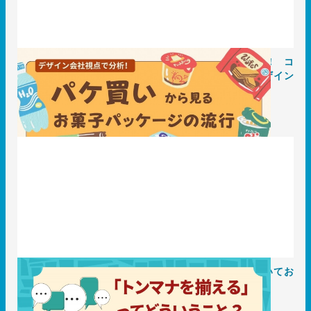
Z世代＆団塊ジュニア世代デザイン会社視点でお買い物！ コ
ンビニでパケ買いした商品からお菓子のパッケージデザイン
の流行を分析してみた
2025.05.08
レポート
「トンマナを揃える」ってどういうこと？成功事例についてお
話します。
2025.05.08
事例