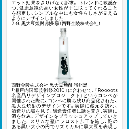
エット効果をさりげなく訴求。 トレンドに敏感か
つ、健康意識の高い女性が手に取ってくれること
を想定し、シンプルな中にも女性らしさが見える
ようにデザインしました。
2-8. 黒大豆焼酎 讃州黒（西野金陵株式会社）
西野金陵株式会社 黒大豆焼酎 讃州黒
「瀬戸内国際芸術祭2010」に合わせて、「Roooots
名産品リデザインプロジェクト」というコンペが
開催された際に、コンペに勝ち残り商品化された、
黒大豆焼酎のデザインです。実際に蔵元を訪れ、
酒造りの場を見て、醸造責任者に話を聞き、実際に
酒を飲み、デザインをブラッシュアップしていき
ました。スリムな瓶にフロスト加工を施し、艶の
ある黒い大小の円でリズミカルに黒大豆を表現し