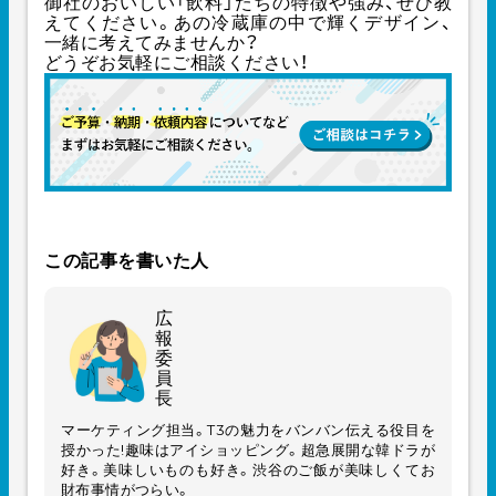
御社のおいしい「飲料」たちの特徴や強み、ぜひ教
えてください。あの冷蔵庫の中で輝くデザイン、
一緒に考えてみませんか？
どうぞお気軽にご相談ください！
この記事を書いた人
広
報
委
員
長
マーケティング担当。T3の魅力をバンバン伝える役目を
授かった!趣味はアイショッピング。超急展開な韓ドラが
好き。美味しいものも好き。渋谷のご飯が美味しくてお
財布事情がつらい。