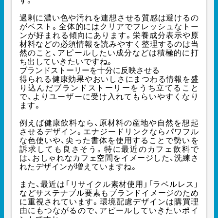
す。
過剰に濃い色や汚れを連想させる質感は避けるの
がベスト。全体的にはクリアでフレッシュなトー
ンが好まれる傾向にあります。栄養成分表示や原
材料などの必須情報を読みやすく整理するのは当
然のこと、アピールしたい成分などは積極的に打
ち出していきたいですね。
ブランドストーリーを十分に反映させる
得られる健康効果やおいしさにまつわる情報を盛
り込んだブランドストーリーをうち立てること
で、よりユーザーに受け入れてもらいやすくなり
ます。
例えば健康飲料なら、原材料の産地や自然を想起
させるデザイン。エナジードリンクならパワフル
な色使いや、尖った書体を使用することで勢いを
訴求しても良さそう。特に最近のカフェ飲料で
は、おしゃれなカフェ空間をイメージした、洗練さ
れたデザインが増えていますね。
また、最近は「リサイクル素材使用」「ラベルレス」
などサステナブル要素もブランドイメージのため
に重視されています。環境配慮デザインは購買理
由にもつながるので、アピールしていきたいポイ