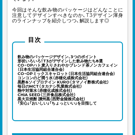
今回はそんな飲み物のパッケージはどんなことに
注意してデザインすべきなのか、T3デザイン渾身
のラインナップを紹介しつつ、解説します◎
目次
飲み物のパッケージデザイン、3つのポイント
形状いろいろ！T3がデザインした飲み物たち8選
CO・OPハト麦入りさわやかブレンド茶ノンカフェイン
（日本生活協同組合連合会）
CO・OPミックスキャロット（日本生活協同組合連合会）
コンコンのど潤う水（赤穂化成株式会社）
黒酢&ソイプロテイン KURO（タマノイ酢株式会社）
毎日のMCT（タカナシ乳業株式会社）
熱中対策水（赤穂化成株式会社）
CHIA SEED（三井食品株式会社）
黒大豆焼酎 讃州黒（西野金陵株式会社）
「安心」「おいしい」「ちょっといい」を目指して