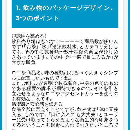
1. 飲み物のパッケージデザイン、
3つのポイント
視認性を高める！
飲料売り場はものすごーーーーく商品数が多いん
です！「お茶」「水」「清涼飲料水」とカテゴリ分けし
ても、その中に数種類〜数十種類の商品がひしめ
きあっています。その中で「一瞬で目に入るか」が
大きな勝負。
ロゴや商品名、味の種類はなるべく大きくシンプ
ルに配置したいものですね。
また、ボトルが透明である場合、中身の色そのもの
である程度の訴求が期待できるので、それを引き
立たせるようなロゴやアクセントカラーを使うの
も有効な手段です。
清潔感と安心感を伝える
食品全般に言えることですが、飲み物は「体に直接
入る」ものです。「口に入れても大丈夫」とユーザ
ーに受け取ってもらえるような衛生的な印象をつ
くるということも視野に入れておきたいところで