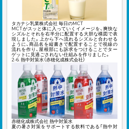
タカナシ乳業株式会社 毎日のMCT
MCTがスッと体に入っていくイメージを、爽快な
シズルとそれを右半分に配置する大胆な構図で表
現しました。上から下へ流れるシズルと合わせる
ように、商品名を縦書きで配置することで視線の
流れを作り、屋根部にも訴求をつけることでター
ゲットに見過ごされない仕組みを作りました。
2-6. 熱中対策水（赤穂化成株式会社）
赤穂化成株式会社 熱中対策水
夏の暑さ対策をサポートする飲料である「熱中対