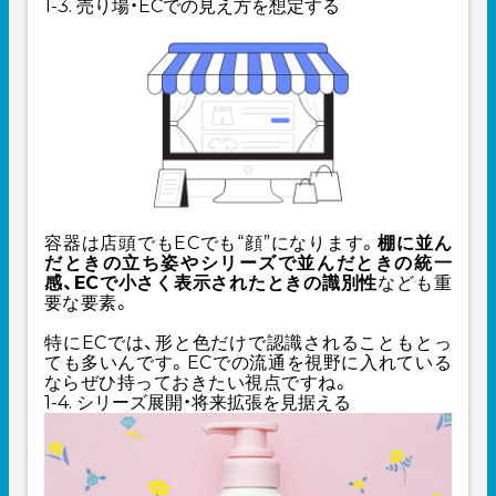
1-3. 売り場・ECでの見え方を想定する
容器は店頭でもECでも“顔”になります。
棚に並ん
だときの立ち姿やシリーズで並んだときの統一
感、ECで小さく表示されたときの識別性
なども重
要な要素。
特にECでは、形と色だけで認識されることもとっ
ても多いんです。ECでの流通を視野に入れている
ならぜひ持っておきたい視点ですね。
1-4. シリーズ展開・将来拡張を見据える