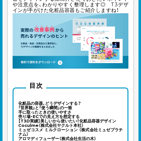
や注意点を、わかりやすく整理します◎ T3デザ
インが手がけた化粧品容器もご紹介しますね！
目次
化粧品の容器、どうデザインする？
「世界観」と「使う瞬間」の一致
手に取ったときの使いやすさ
売り場・ECでの見え方を想定する
【T3D実績】美しいから使いたい！化粧品容器デザイン
Coculme（株式会社ヤクルト本社）
ミュゼコスメ ミルクローション （株式会社ミュゼプラチ
ナム）
アロマディフューザー（株式会社生活の木）