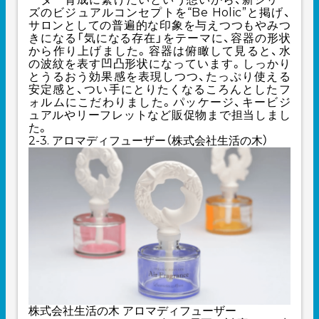
ズのビジュアルコンセプトを“Be Holic”と掲げ、
サロンとしての普遍的な印象を与えつつもやみつ
きになる「気になる存在」をテーマに、容器の形状
から作り上げました。容器は俯瞰して見ると、水
の波紋を表す凹凸形状になっています。しっかり
とうるおう効果感を表現しつつ、たっぷり使える
安定感と、つい手にとりたくなるころんとしたフ
ォルムにこだわりました。パッケージ、キービジ
ュアルやリーフレットなど販促物まで担当しまし
た。
2-3. アロマディフューザー（株式会社生活の木）
株式会社生活の木 アロマディフューザー