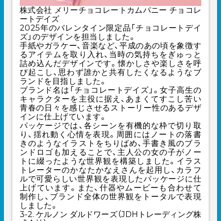
株式会社 メリーチョコレートカムパニー チョコレ
ートデイズ
2025年のバレンタイン限定品「チョコレートデイ
ズ」のデザインを担当しました。
手紙やガラケー、音楽など、平成のあの頃を象徴す
るアイテムを取り入れ、当時の気持ちをぎゅっと
詰め込んだデザインです。懐かしさや楽しさを呼
び起こし、思わず誰かと共有したくなるようなブ
ランドを目指しました。
ブランド名は「チョコレートデイズ」。女子高生の
キャラクターを主役に据え、あまくてすこし苦い
青春の日々を感じさせるストーリー性のあるデザ
インに仕上げています。
パッケージでは、各シーンを有機的な枠で切り取
り、揺れ動く心情を表現。周囲にはノートの落書
きのようなイラストをちりばめ、手書き風のブラ
ンドロゴも加えることで、主人公の女の子がノー
トに綴ったような世界観を構築しました。イラス
トレーターのかなたかなえさんを起用し、カラフ
ルで可愛らしい世界観を表現したパッケージに仕
上げています。また、什器やムービーも合わせて
制作し、ブランド全体の世界観をトータルで表現
しました。
3-2. ケルノン ダルドワーズ（JDHトレーディング株