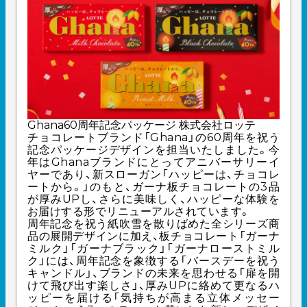
Ghana60周年記念パッケージ 株式会社ロッテ
チョコレートブランド「Ghana」の60周年を祝う
記念パッケージデザインを担当いたしました。今
年はGhanaブランドにとってアニバーサリーイ
ヤーであり、新スローガン「ハッピーは、チョコレ
ートから。」のもと、ガーナ板チョコレートの3品
が厚みUPし、さらに美味しく、ハッピーな体験を
お届けする形でリニューアルされています。
周年記念を祝う紙吹雪を散りばめた全シリーズ商
品の展開デザインに加え、板チョコレート「ガーナ
ミルク」「ガーナブラック」「ガーナローストミル
ク」には、周年記念を象徴する「バースデーを祝う
キャンドル」、ブランドの未来を思わせる「扉を開
けて飛び出す楽しさ」、厚みUPに絡めて更なるハ
ッピーを届ける「気持ちが高まる立体メッセー