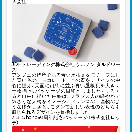
式会社）
JDHトレーディング株式会社 ケルノン ダルドワー
ズ
アンジェの特産である青い屋根瓦をモチーフにし
た青い色のチョコレート。この青をデザインの中
心に据え、天面には街に並ぶ青い屋根瓦を大きく
一枚描き、パッケージの目印としました。くるく
ると自由に描いた曲線は、フランス人の軽やかで
気さくな人柄をイメージ。フランスの土産物のよ
うな懐かしさと、モダンで新しい表現のどちらも
感じられるデザインを目指しました。
3-3. Ghana60周年記念パッケージ（株式会社ロッ
テ）