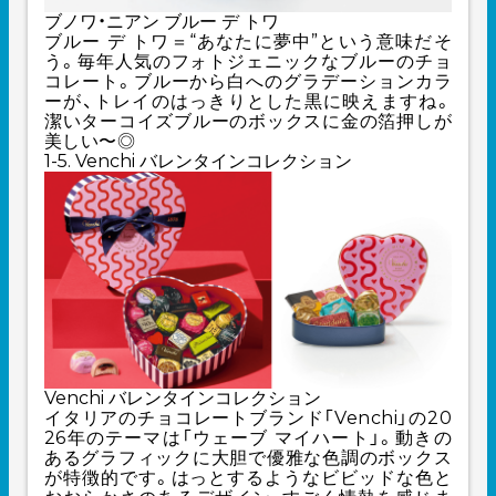
ブノワ・ニアン ブルー デ トワ
ブルー デ トワ＝“あなたに夢中”という意味だそ
う。毎年人気のフォトジェニックなブルーのチョ
コレート。ブルーから白へのグラデーションカラ
ーが、トレイのはっきりとした黒に映えますね。
潔いターコイズブルーのボックスに金の箔押しが
美しい〜◎
1-5. Venchi バレンタインコレクション
Venchi バレンタインコレクション
イタリアのチョコレートブランド「Venchi」の20
26年のテーマは「ウェーブ マイハート」。動きの
あるグラフィックに大胆で優雅な色調のボックス
が特徴的です。はっとするようなビビッドな色と