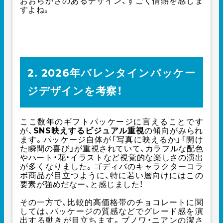
おおらかさのあるデザイン、すごく情熱を感じま
すよね。
2. 2026年バレンタインパッケー
ジデザインを考察！
ここ数年のギフトパッケージに言えることです
が、
SNS映えするビジュアル重視
の傾向がみられ
ます。パッケージ自体が「写真に映えるか」「開け
た瞬間の喜び」が重視されていて、カラフルな配色
やハート・花・イラストなど視覚的な楽しさの演出
が多くなりました。ゴディバのキャラクターコラ
ボ商品が目立つように、特に若い層向けにはこの
要素が強めだなー、と感じました！
その一方で、比較的高価格帯のチョコレートに関
しては、パッケージの質感などでグレード感を演
出する動きが目立ちます。ブノワ・ニアンの潔さ