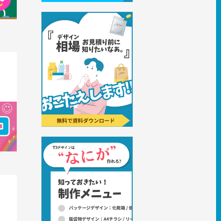
の平成
トロマ