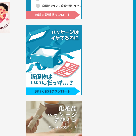
トライ
ン徹底