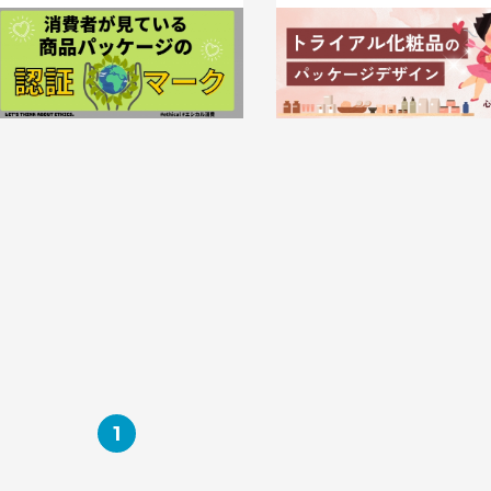
実は消費者が見ている！商品パッケー
お試しサイズでも心奪われる！ 
ジの認証マーク5選
アル化粧品のパッケージデザイ
分析
023.10.31
知識 / ノウハウ
2023.10.13
知識 / ノウハウ
1