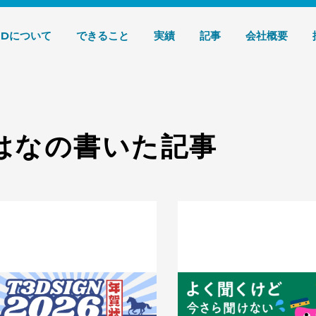
デザイン 株式会社T3デザイン
3Dについて
できること
実績
記事
会社概要
おはなの書いた記事
2025年T3デザインの年賀状作り！
よく聞くけど今さら聞けないデ
業界用語集
025.01.10
T3のコト
2024.03.13
知識 / ノウハウ