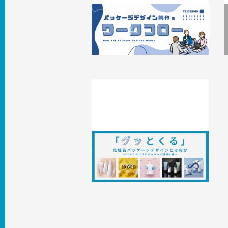
〈デザイン依頼から納品まで〉パッケ
ージデザイン制作のワークフローまと
め
2
2023.11.10
T3のコト
心を掴む化粧品パッケージデザイン制
作の秘訣！T3デザインの事例5選解説
2022.07.06
事例