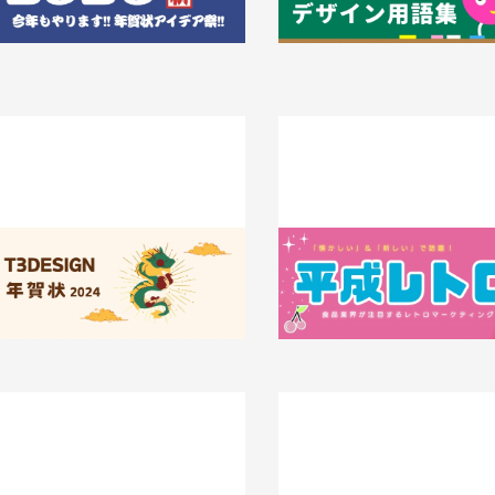
2024年T3デザインの年賀状作り！
「懐かしさ」と「新しさ」で話題
レトロ：食品業界が注目するレ
024.01.16
T3のコト
ーケティング事例集
2023.11.30
知識 / ノウハウ