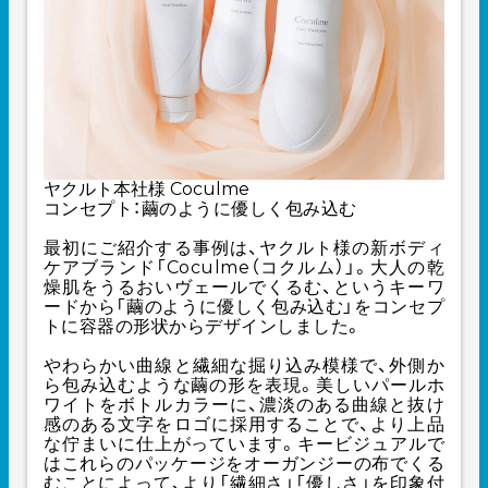
ヤクルト本社様
Coculme
コンセプト：繭のように優しく包み込む
最初にご紹介する事例は、ヤクルト様の新ボディ
ケアブランド「Coculme（コクルム）」。大人の乾
燥肌をうるおいヴェールでくるむ、というキーワ
ードから「繭のように優しく包み込む」をコンセプ
トに容器の形状からデザインしました。
やわらかい曲線と繊細な掘り込み模様で、外側か
ら包み込むような繭の形を表現。美しいパールホ
ワイトをボトルカラーに、濃淡のある曲線と抜け
感のある文字をロゴに採用することで、より上品
な佇まいに仕上がっています。キービジュアルで
はこれらのパッケージをオーガンジーの布でくる
むことによって、より「繊細さ」「優しさ」を印象付