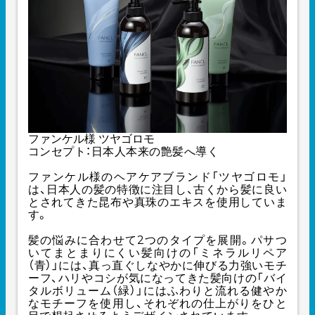
ファンケル様
ツヤゴロモ
コンセプト：日本人本来の艶髪へ導く
ファンケル様のヘアケアブランド「ツヤゴロモ」
は、日本人の髪の特徴に注目し、古くから髪に良い
とされてきた昆布や真珠のエキスを使用していま
す。
髪の悩みに合わせて2つのタイプを展開。パサつ
いてまとまりにくい髪向けの「ミネラルリペア
（青）」には、真っ直ぐしなやかに伸びる力強いモチ
ーフ、ハリやコシが気になってきた髪向けの「バイ
タルボリューム（緑）」にはふわりと流れる健やか
なモチーフを使用し、それぞれの仕上がりをひと