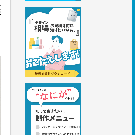
広
想
。