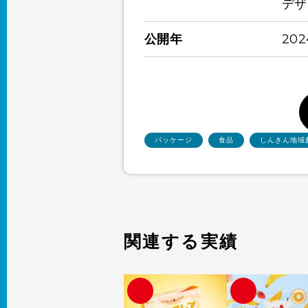
デザ
公開年
20
パッケージ
食品
しんきん地域
関連する実績