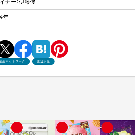
イナー：伊藤優
24年
創生ネットワーク
渡辺水産