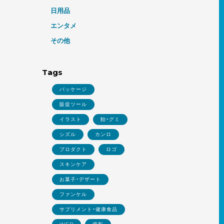
日用品
エンタメ
その他
Tags
パッケージ
販促ツール
イラスト
飴・グミ
シズル
カンロ
プロダクト
ロゴ
スキンケア
お菓子・デザート
ファンケル
サプリメント・健康食品