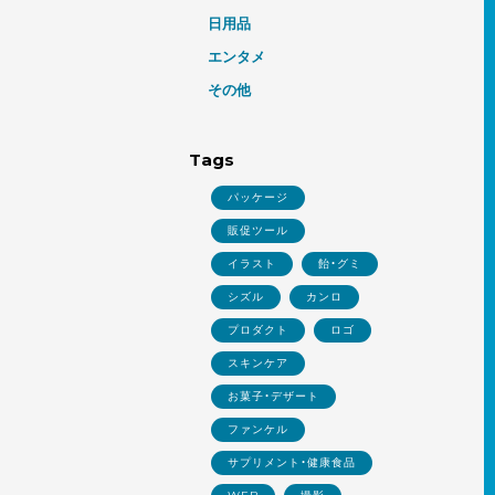
日用品
エンタメ
その他
Tags
パッケージ
販促ツール
イラスト
飴・グミ
シズル
カンロ
プロダクト
ロゴ
スキンケア
お菓子・デザート
ファンケル
サプリメント・健康食品