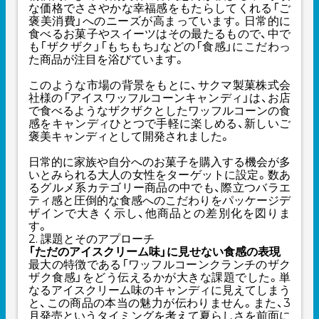
な価格でささやかな幸福感をもたらしてくれる「ご
褒美消費」へのニーズが高まっています。日常的に
食べるお菓子やスイーツはその最たるもので、中で
も「ザクザク」「もちもち」などの「食感」にこだわっ
た商品が注目を浴びています。
このような市場の背景をもとに、サクマ製菓株式会
社様の「アイスワッフルコーンキャンディ」は、お店
で食べるようなザクザクとしたワッフルコーンの食
感をキャンディひとつで手軽に楽しめる、新しいご
褒美キャンディとして開発されました。
日常的に家族や自分へのお菓子を購入する機会が多
いとみられる大人の女性をターゲットに設定。数あ
るグルメ系カテゴリー商品の中でも、際立つバラエ
ティ感と圧倒的な食感へのこだわりをパッケージデ
ザインで大きく示し、他商品との差別化を図りま
す。
2. 課題とそのアプローチ
「ただのアイスクリーム味」に見せない食感の表現
最大の特徴である「ワッフルコーンクランチのザク
ザク食感」をどう伝えるかが大きな課題でした。単
なるアイスクリーム味のキャンディに見えてしまう
と、この商品の本当の魅力が伝わりません。また、3
月発売というタイミングを考えて夏らしさを前面に