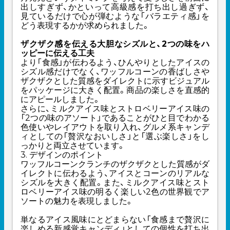
出しすぎず、かといって高級感を打ち出し過ぎず、
見ているだけで心が弾むような「バラエティ感」を
どう表現するかが求められました。
ザクザク感を伝える大胆なシズルと、2つの味をハ
ッピーに伝える工夫
より「食感」が伝わるよう、ひんやりとしたアイスの
シズル感だけでなく、ワッフルコーンの香ばしさや
ザクザクとした質感をダイレクトに示すビジュアル
をパッケージに大きく配置。商品の楽しさを直感的
にアピールしました。
さらに、ミルクアイス味とストロベリーアイス味の
「2つの味のアソート」であることがひと目でわかる
色使いやレイアウトを取り入れ、グルメ系キャンデ
ィとしての「贅沢なおいしさ」と「選ぶ楽しさ」をし
っかりと両立させています。
3. デザインのポイント
ワッフルコーンクランチのザクザクとした質感がダ
イレクトに伝わるよう、アイスとコーンのリアルな
シズルを大きく配置。また、ミルクアイス味とスト
ロベリーアイス味の明るく楽しい2色の世界観でア
ソートの魅力を表現しました。
単なるアイス風味にとどまらない「食感まで贅沢に
楽しめる新感覚キャンディ」としての個性を打ち出