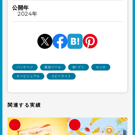
公開年
2024年
パッケージ
販促ツール
飴・グミ
カンロ
キービジュアル
コピーライト
関連する実績