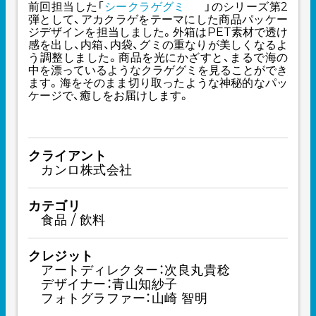
前回担当した「
シークラゲグミ
」のシリーズ第2
弾として、アカクラゲをテーマにした商品パッケー
ジデザインを担当しました。外箱はPET素材で透け
感を出し、内箱、内袋、グミの重なりが美しくなるよ
う調整しました。商品を光にかざすと、まるで海の
中を漂っているようなクラゲグミを見ることができ
ます。海をそのまま切り取ったような神秘的なパッ
ケージで、癒しをお届けします。
クライアント
カンロ株式会社
カテゴリ
食品 / 飲料
クレジット
アートディレクター：次良丸貴稔
デザイナー：青山知紗子
フォトグラファー：山崎 智明