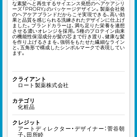
な素髪へと再生するサイエンス発想のヘアケアシリ
ーズ「PRORY」のパッケージデザイン。製薬会社発
のヘアケアブランドだからこそ実現できる、高い効
果と品質を感じられる洗練されたデザインに仕上げ
ました。ブランドカラーは、満ち足りた栄養を連想
させる濃いオレンジを採用。5種のプロテイン由来
の機能性保湿成分が髪の芯まで行き渡り、健康な髪
を作り上げるさまを、強弱をもたせた繊細なライン
と、五角形で構成したシンボルマークで表現してい
ます。
クライアント
ロート製薬株式会社
カテゴリ
化粧品
クレジット
アートディレクター・デザイナー：菅谷朝
子、田所睦