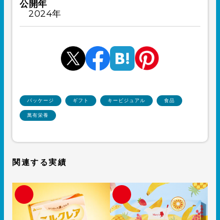
公開年
2024年
パッケージ
ギフト
キービジュアル
食品
萬有栄養
関連する実績