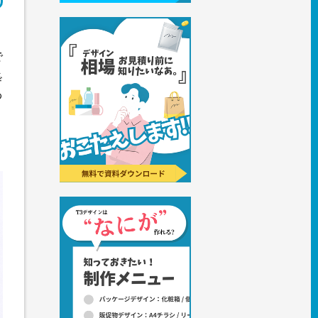
で
ま
ザ
わ