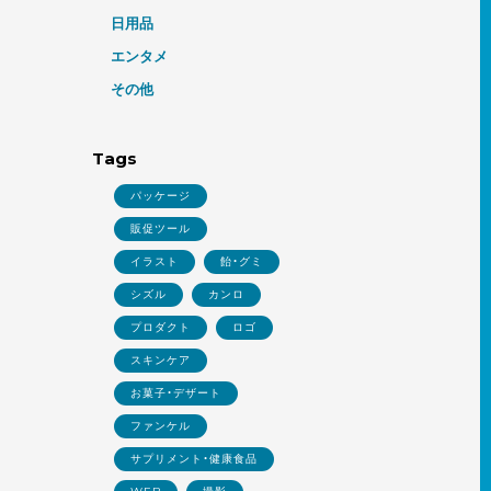
日用品
エンタメ
その他
Tags
パッケージ
販促ツール
イラスト
飴・グミ
シズル
カンロ
プロダクト
ロゴ
スキンケア
お菓子・デザート
ファンケル
サプリメント・健康食品