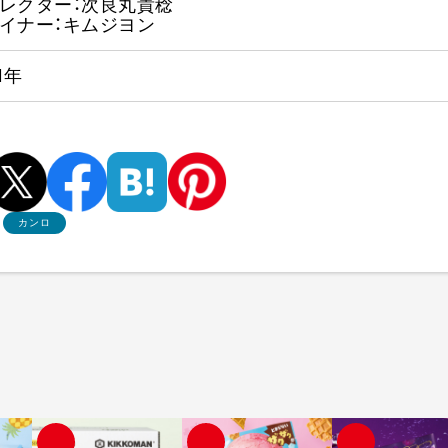
レクター：次良丸貴稔
イナー：キムジヨン
1年
カンロ