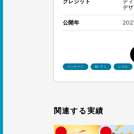
クレジット
ディ
デザ
公開年
202
パッケージ
飴・グミ
シズル
関連する実績