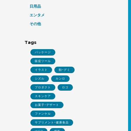
日用品
エンタメ
その他
Tags
パッケージ
販促ツール
イラスト
飴・グミ
シズル
カンロ
プロダクト
ロゴ
スキンケア
お菓子・デザート
ファンケル
サプリメント・健康食品