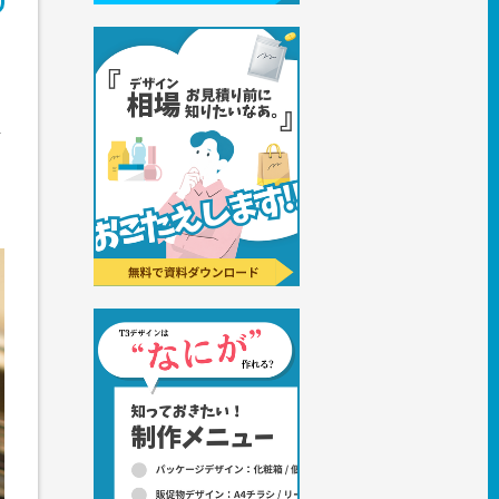
。
ト
し