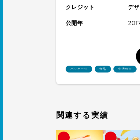
クレジット
デザ
公開年
201
パッケージ
食品
生活の木
関連する実績