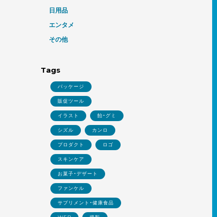
日用品
エンタメ
その他
Tags
パッケージ
販促ツール
イラスト
飴・グミ
シズル
カンロ
プロダクト
ロゴ
スキンケア
お菓子・デザート
ファンケル
サプリメント・健康食品