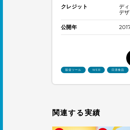
クレジット
ディ
デザ
公開年
201
販促ツール
WEB
日清食品
関連する実績