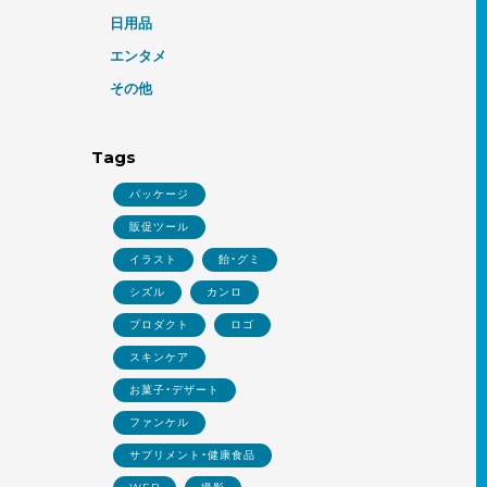
日用品
エンタメ
その他
Tags
パッケージ
販促ツール
イラスト
飴・グミ
シズル
カンロ
プロダクト
ロゴ
スキンケア
お菓子・デザート
ファンケル
サプリメント・健康食品