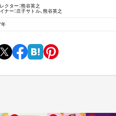
レクター：熊谷英之
イナー：庄子サトル、熊谷英之
7年