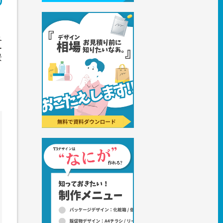
各
ー
景