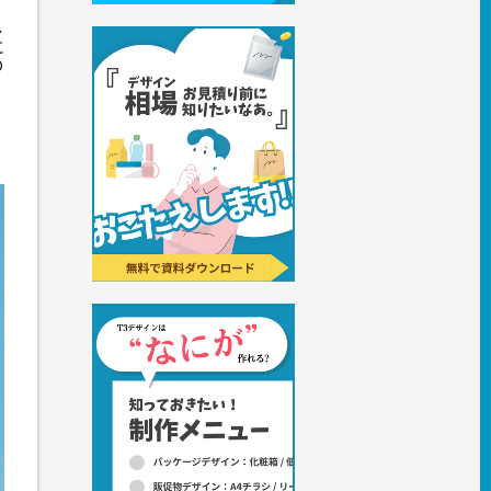
し
に
O