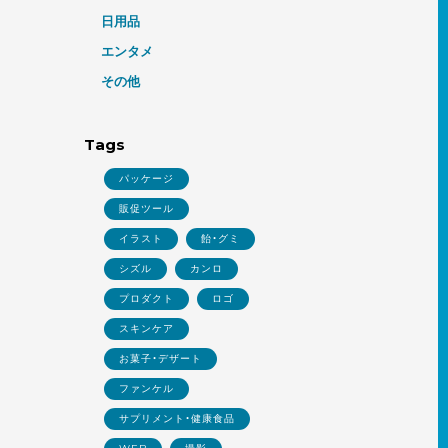
日用品
エンタメ
その他
Tags
パッケージ
販促ツール
イラスト
飴・グミ
シズル
カンロ
プロダクト
ロゴ
スキンケア
お菓子・デザート
ファンケル
サプリメント・健康食品