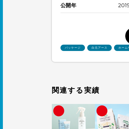
公開年
201
パッケージ
白元アース
ホーム
関連する実績