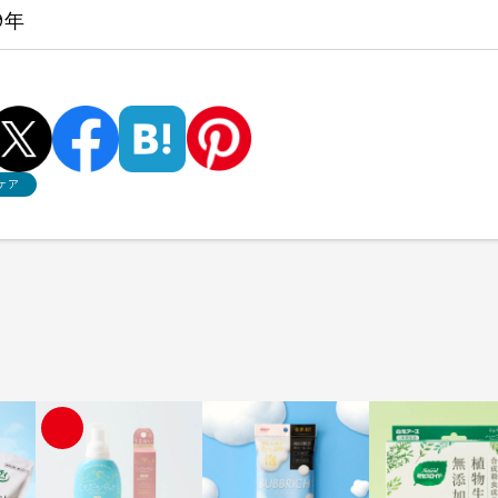
9年
ケア