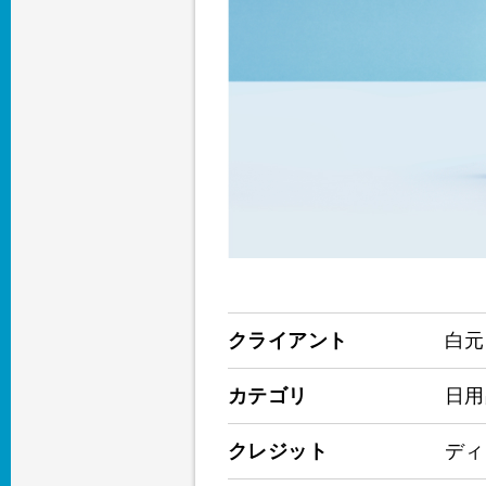
クライアント
白元
カテゴリ
日用
クレジット
ディ