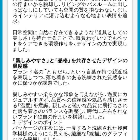
の佇まいから脱却し、リビングやバスルームに出し
っぱなしにしていても空間の質を損なわない、むし
ろインテリアに溶け込むような心地よい表情を追
求。
日常空間に自然に存在できるような「道具としての
美しさ」を持たせることで、気負わずいつでもペッ
トをケアできる環境作りを、デザインの力で実現し
ました。
「親しみやすさ」と「品格」を共存させたデザインの
温度感
ブランド名の「ともだち」という言葉が持つ親近感
を表現しつつ、落ち着きのある洗練された質感をい
かに保つかが課題でした。
親しみやすい柔らかな印象を与えながら、過度にカ
ジュアルすぎず、品質への信頼感や気品を感じさせ
る「温度」を意識。親しみと確かな品質に裏打ちされ
た落ち着きのバランスを調整し、時代に左右されな
いブランド独自の佇まいを構築しました。
3. デザインのポイント
パッケージの主役には、一見すると洗練された幾何
学模様のようにも見える、繊細な「線描」のグラフィ
ックを採用しました。