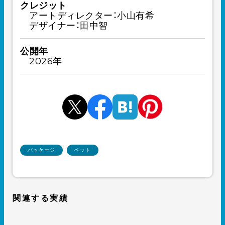
クレジット
アートディレクター：小山有希
デザイナー：田中智
公開年
2026年
パッケージ
ペット
関連する実績