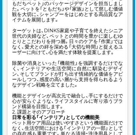
もだちペット」のパッケージデザインを担当しまし
た。ペットを「ともだち」や「家族」として慈しむ価値
観を大切に、シャンプーをはじめとする高品質なア
イテムを展開します。
ターゲットは、DINKS家庭や子育てを終えたシニア
世代の夫婦など、ペットとの時間を豊かに楽しむゆ
とりとこだわりを持つ層。日々のケアを「作業」では
なく、愛犬との絆を深める「大切な時間」と捉えるユ
ーザーに向けて、心を満たす体験を提案します。
除菌や消臭といった「機能性」を強調するだけでな
く、インテリアや生活空間に自然に馴染むデザイ
ン、そしてブランドが打ち出す情緒的な価値をアピ
ールしつつ、感度の高い層から支持を得られるよう
なデザイン戦略を立てました。
機能とデザインが高次元で融合し、手にするだけで
心が安らぐような、ライフスタイルに寄り添うブラ
ンド構築を目指します。
2. 課題とそのアプローチ
日常を彩る「インテリア」としての機能美
ペット用ケア用品は使いやすさという機能面だけで
なく、生活空間における「インテリアの一部」として
の存在感も重要です。単なる清掃・洗浄用具として