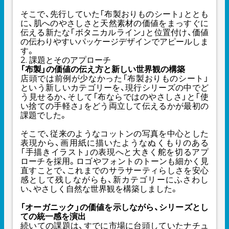
そこで、先行していた「布製おりものシート」ととも
に、肌へのやさしさと天然素材の価値をまっすぐに
伝える新たな「ボタニカルライン」と位置付け、価値
の伝わりやすいパッケージデザインでアピールしま
す。
2. 課題とそのアプローチ
「布製」の価値の伝え方と新しい世界観の構築
店頭では前例が少なかった「布製おりものシート」
という新しいカテゴリーを、現行シリーズの中でど
う見せるか、そして「布ならではのやさしさ」と「使
い捨ての手軽さ」をどう両立して伝えるかが最初の
課題でした。
そこで、従来のようなコットンの写真を中心とした
表現から、画用紙に描いたようなぬくもりのある
「手描きイラスト」の表現へと大きく舵を切るアプ
ローチを採用。ロゴやフォントのトーンも細かく見
直すことで、これまでのサラサーティらしさを安心
感として残しながらも、新カテゴリーにふさわし
い、やさしく自然な世界観を構築しました。
「オーガニック」の価値を示しながら、シリーズとし
ての統一感を演出
続いての課題は、すでに市場に台頭していたナチュ