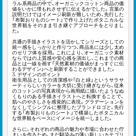
ラル系商品の中で、オーガニックコットン商品の価
値をいかに埋もれさせずに伝えるかでした。言葉の
説明だけではイメージ刷新が難しいため、先行した
「布製おりものシート」で作り上げたボタニカルな
世界観をそのまま引き継ぐアプローチをとりまし
た。
共通の手描きイラストを活かしてシリーズとしての
統一感をしっかりと作りつつ、商品名には少し太め
のセリフ体を採用。これにより、オーガニック素材
ならではの上質感や安心感を演出し、これまでの商
品とは一線を画す「天然素材の価値がまっすぐに伝
わるデザイン」へと刷新することができました。
3. デザインのポイント
衛生用品としての清潔感や「白と緑」というサラサ
ーティらしいカラーを大切に受け継ぎながら、従来
のコットンの写真表現から画用紙に描いたようなぬ
くもりのある手描きイラストへと転換することで、
肌へのやさしさを感覚的に表現。グラデーションを
なくしてシンプルに整理したブランドロゴと、先行
する「布製おりものシート」で構築したボタニカル
な世界観をベースにイメージを統一しました。
さらに、それぞれの商品の魅力や市場に合わせた佇
まいを作るため、まだ馴染みの薄い新しいカテゴリ