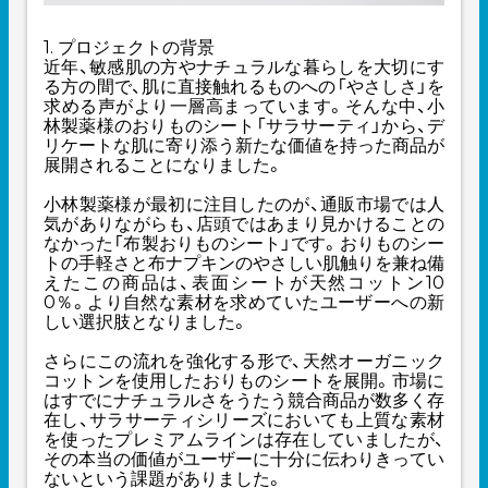
1. プロジェクトの背景
近年、敏感肌の方やナチュラルな暮らしを大切にす
る方の間で、肌に直接触れるものへの「やさしさ」を
求める声がより一層高まっています。そんな中、小
林製薬様のおりものシート「サラサーティ」から、デ
リケートな肌に寄り添う新たな価値を持った商品が
展開されることになりました。
小林製薬様が最初に注目したのが、通販市場では人
気がありながらも、店頭ではあまり見かけることの
なかった「布製おりものシート」です。おりものシー
トの手軽さと布ナプキンのやさしい肌触りを兼ね備
えたこの商品は、表面シートが天然コットン10
0％。より自然な素材を求めていたユーザーへの新
しい選択肢となりました。
さらにこの流れを強化する形で、天然オーガニック
コットンを使用したおりものシートを展開。市場に
はすでにナチュラルさをうたう競合商品が数多く存
在し、サラサーティシリーズにおいても上質な素材
を使ったプレミアムラインは存在していましたが、
その本当の価値がユーザーに十分に伝わりきってい
ないという課題がありました。