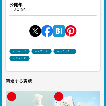
公開年
2019年
パッケージ
白元アース
キャラクター
ボディケア
関連する実績