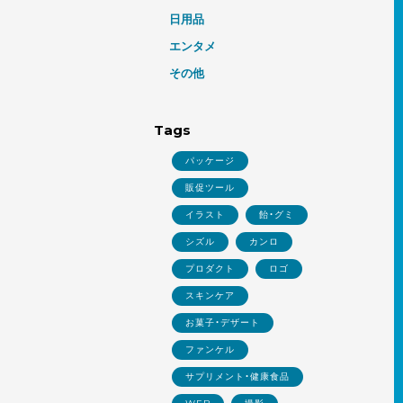
日用品
エンタメ
その他
Tags
パッケージ
販促ツール
イラスト
飴・グミ
シズル
カンロ
プロダクト
ロゴ
スキンケア
お菓子・デザート
ファンケル
サプリメント・健康食品