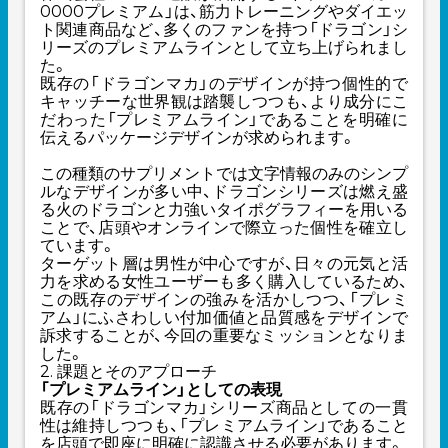
0000プレミアム」は、筋力トレーニングやダイエッ
ト関連商品など、多くのファンを持つ「ドラゴン」シ
リーズのプレミアムラインとして立ち上げられまし
た。
既存の「ドラゴンマカ」のデザインが持つ個性的で
キャッチーな世界観は踏襲しつつも、より成分にこ
だわった「プレミアムライン」であることを明確に
伝えるパッケージデザインが求められます。
この種類のサプリメントでは文字情報のみのシンプ
ルなデザインが多い中、ドラゴンシリーズは燃え盛
る火のドラゴンと力強いタイポグラフィーを用いる
ことで、店頭やオンラインで際立った個性を確立し
ています。
ターゲット層は男性が中心ですが、日々の元気と活
力を求める女性ユーザーも多く購入しているため、
この既存のデザインの強みを活かしつつ、「プレミ
アム」にふさわしい付加価値と品質感をデザインで
訴求することが、今回の重要なミッションとなりま
した。
2. 課題とそのアプローチ
「プレミアムライン」としての表現
既存の「ドラゴンマカ」シリーズ商品としての一貫
性は維持しつつも、「プレミアムライン」であること
を店頭で即座に明確に認識させる必要があります。