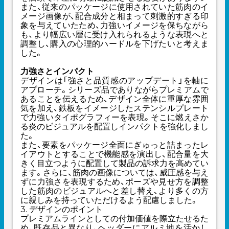
また、従来のパッケージに使用されていた筋肉のイ
メージ画像が、配合成分と相まって刺激的すぎる印
象を与えていたため、力強いイメージを保ちながら
も、より幅広い層に受け入れられるような表現へと
調整し、購入の心理的ハードルを下げたいと考えま
した。
力強さとインパクト
デザインは「強さと品質感のアップデート」を軸に
アプローチ。シリーズ品でありながらプレミアムで
あることを伝えるため、デザイン全体に重厚な雰囲
気を加え、鉄板をイメージしたステンシルプレート
で力強いタイポグラフィーを表現。そこに燃えさか
る炎のビジュアルを配置しインパクトを強化しまし
た。
また、要素をパッケージ全面にぎゅっと詰まったレ
イアウトとすることで機能感を演出し、配合量を大
きく目立つように配置して製品の訴求力を高めてい
ます。さらに、筋肉の画像については、威圧感を与え
ずに力強さを表現するため、ポーズや見せ方を調整
した筋肉のビジュアルへと差し替え、より多くの方
に親しみを持っていただけるよう配慮しました。
3. デザインのポイント
プレミアムラインとしての付加価値を際立たせるた
め、既存品と異なり、ヘッダーにアルミ地を活かし