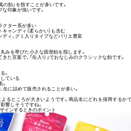
風の飴」を指すことが多いです。
プな印象が強いです。
ラクター系が多い
トキャンディ（柔らかい）も含む
ンディ、グミ入りタイプなどバリエ豊富
、丸みを帯びた小さな固形飴を指します。
きた言葉で、「缶入り」でおなじみのクラシックな飴です。
る。
応している
名。
で、缶に詰めて販売されることが多い。
によるところが大きいようです。商品名にどれを採用するか
に影響しそうですね。
をデザインするときのポイント