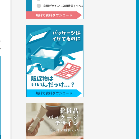
し
ジ
あ