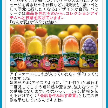
「じゃがりこ」の推し活パッケージのように、メッ
セージを書き込める仕様など、消費後も「思い出と
して手元に残したくなる」デザインが台頭。パッ
ケージは
商品を包むものから、コレクションアイ
テムへと役割を広げています。
「なんか変」がSNSでは強い
アイスケースにこれが入っていたら、「何？」ってな
りますよね。
韓国発の3Dアイスのように、「これ何？」と思わず
二度見してしまう違和感や驚きが、強力なシェア
の動機になります。今のパッケージは、情報を伝
えるだけでなく
「会話を生み出す装置」
としての役
割も果たしているんですよね。