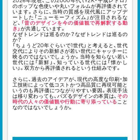
2026年現在、この2000年代（Y2K・平成レトロ）
のポップな色使いや丸いフォルムが再評価されて
います。さらに、当時の質感を現代風にアップデ
ートした「ニューモーフィズム」が注目されるな
ど、
「昔のデザインを今の価値観で再解釈する動
き」
が共通しています。
なぜトレンドは巡るのか？なぜトレンドは巡るの
か？
「ちょうど20年ぐらいで1世代」と考えると、世代
交代によりその新鮮さが若い世代にキャッチーに
映るのではないでしょうか。当時を知らない若い
世代には「新鮮」、知っている世代には「懐かし
い」。双方から再評価されるという仕組みです。
さらに、過去のアイデアが、現代の高度な印刷・加
工技術によって低コストかつ高品質に再現可能と
いうのも再評価につながりやすい要因。表現手法
は移り変わっても、バズるデザインの本質は、
その
時代の人々の価値観や行動に寄り添っている
こと
なのではないでしょうか。