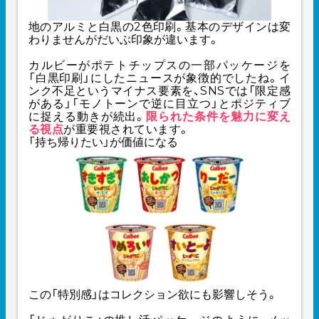
地のアルミと白黒の2色印刷。基本のデザインは変
わりませんがだいぶ印象が違います。
カルビーがポテトチップスの一部パッケージを
「白黒印刷」にしたニュースが象徴的でしたね。イ
ンク不足というマイナス要素を、SNSでは「限定感
がある」「モノトーンで逆に目立つ」とポジティブ
に捉える動きが続出。
限られた条件を魅力に変え
る視点
が重要視されています。
「持ち帰りたい」が価値になる
この「特別感」はコレクション欲にも影響しそう。