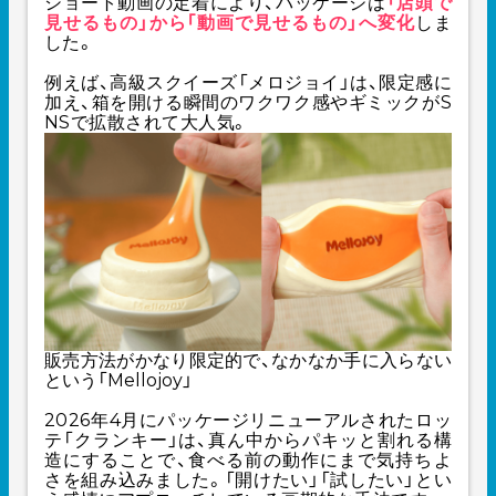
ショート動画の定着により、パッケージは
「店頭で
見せるもの」から「動画で見せるもの」へ変化
しま
した。
例えば、高級スクイーズ「メロジョイ」は、限定感に
加え、箱を開ける瞬間のワクワク感やギミックがS
NSで拡散されて大人気。
販売方法がかなり限定的で、なかなか手に入らない
という「Mellojoy」
2026年4月にパッケージリニューアルされたロッ
テ「クランキー」は、真ん中からパキッと割れる構
造にすることで、食べる前の動作にまで気持ちよ
さを組み込みました。「開けたい」「試したい」とい