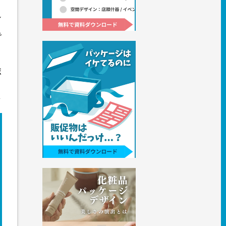
シ
で
ト
ボ
ラ