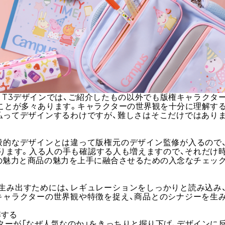
、T3デザインでは、ご紹介したもの以外でも版権キャラクタ
ことが多々あります。キャラクターの世界観を十分に理解す
払ってデザインするわけですが、難しさはそこだけではあり
般的なデザインとは違って版権元のデザイン監修が入るので
ります。入る人の手も確認する人も増えますので、それだけ
の魅力と商品の魅力を上手に融合させるための入念なチェッ
生み出すためには、レギュレーションをしっかりと読み込み
キャラクターの世界観や特徴を捉え、商品とのシナジーを生
解する
ターが「なぜ人気なのか」をきっちりと掘り下げ、デザインに