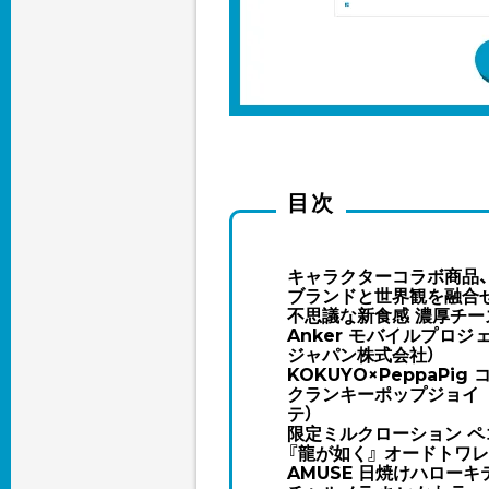
目次
キャラクターコラボ商品
ブランドと世界観を融合
不思議な新食感 濃厚チー
Anker モバイルプロジ
ジャパン株式会社）
KOKUYO×PeppaPi
クランキーポップジョイ 
テ）
限定ミルクローション ペ
『龍が如く』 オードトワ
AMUSE 日焼けハローキティ