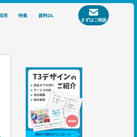
採用
特集
資料DL
まずはご相談
キ
に