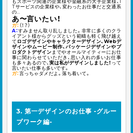
もスポーツ関連の企業様や金融系の大手企業様、I
Tサービスの企業様や、変わったお仕事だと交通系
の…
あ〜言いたい！
ガ：
（！？）
A：
すみません取り乱しました。非常に多くのクラ
イアント様からグッズという範疇も軽く飛び越え
て
ロゴデザインやキャラクターデザイン、Webデ
ザインやムービー制作、パッケージデザインやプ
ロダクトデザイン
までやオールマイティーにお仕
事に関わらせていただき、思い入れの多いお仕事
も多々あるので、
実は私がデザインしました！
って
言いたい仕事も多いです。
ガ：
言っちゃダメだよ。落ち着いて。
3. 第一デザインのお仕事 -グルー
プワーク編-