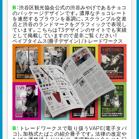
B：
渋谷区観光協会公式の渋谷みやげであるチョコ
のパッケージデザインです。濃厚なチョコレート
を連想するブラウンを基調に、スクランブル交差
点と渋谷のランドマークをグラフィックで表現し
ています。こちらはT3デザインのサイトでも
実績
として掲載
していますので是非ご覧ください！
ベイプタイムス(冊子デザイン) /トレードワークス
B：
トレードワークスで取り扱うVAPE(電子タバ
コ)、加熱式たばこの紹介冊子です。法律の改定や