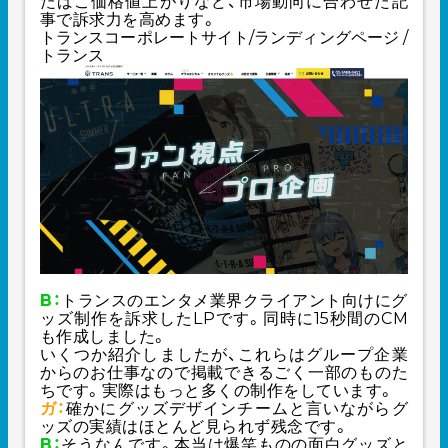
たばこ価格値上がりなど、市場動向に合わせた記
事で訴求力を高めます。
トランスコーポレートサイト/ランディングページ /
トランス
B：
トランスのエンタメ業界クライアント向けにグ
ッズ制作を訴求したLPです。同時に15秒間のCM
も作成しました。
いくつか紹介しましたが、これらはグループ企業
からのお仕事なので掲載できるごく一部のものた
ちです。実際はもっと多くの制作をしています。
ガ：
確かにグッズデザインチームと言いながらグ
ッズの実績はほとんど見られず残念です。
B：
そうなんです。本当は爆笑ものの面白グッズと