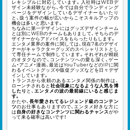
レキシブルに対応しています。入社時はWEBデ
ザイン未経験ながら、今では自分でランディング
ページをデザインしているデザイナーもいたり
と、扱う案件の幅が広いからこそスキルアップの
機会は多いと思います。
ちなみに第一デザインにはグッズデザインチーム
とは別にWEBのチームもありまして、そちらのデ
ザイナーからアドバイスをもらったりもします。
エンタメ業界の案件に関しては、現在7名のデザイ
ナーがキャラクターグッズのスペシャリストとし
て専任チームで制作しています。それぞれが精鋭
のオタクなので、コンテンツへの愛も深く、ゲー
ム・アニメ・漫画、最近はYouTuberなどのIPに関
わるイベントグッズや販促グッズなどを日々デザ
インしています。
トランスから依頼のあるエンタメ関係の制作は、
ローンチされると
社会現象になるような人気を博
したり
と、
エンタメの波の最前線にいると感じま
す。
かたや、
長年愛されてるレジェンド級のコンテン
ツ
のお仕事もありますので、エンタメ好きな方に
は
自身の好きなコンテンツに関わるチャンス
がや
って来る確率は高いです！