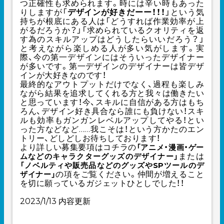
つ正確性も求められます。時には辛い時もあった
りしますが「
デザインが好きだーー！！！
」という気
持ちが根底にある人は「どうすれば作業効率が上
がるだろうか？」「求められているクオリティを返
す為のスキルアップはどうしたらいいだろう？」
と考えながら楽しめる人が多い気がします。実
際、今の第一デザインにはそういったデザイナー
が多いです。第一デザインのデザイナーは皆デザ
インが大好きなのです！
最終的なアウトプットだけでなく、過程も楽しみ
ながら結果を追求してくれる方と我々は働きたい
と思っています！今、スキルに自信がある方はもち
ろん、デザイン好き具合なら誰にも負けない！スキ
ルも効率もガンガンレベルアップしてやる！とい
った方などなど……我こそは！という方かたのエン
トリー、どしどしお待ちしております！
より詳しい募集要項は
コチラ
の
「
アニメ・漫画・ゲー
または
ムなどのキャラクターグッズのデザイナー」
「
ノベルティや販売品などのグッズやSPツールのデ
の項をご覧ください。
仲間が増えること
ザイナー
」
を切に願っているガジェットひとしでした！！
2023/1/13 内容更新