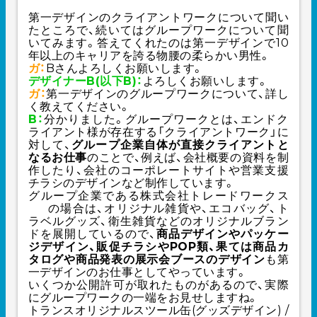
第一デザインのクライアントワークについて聞い
たところで、続いてはグループワークについて聞
いてみます。答えてくれたのは第一デザインで10
年以上のキャリアを誇る物腰の柔らかい男性。
ガ：
Bさんよろしくお願いします。
デザイナーB(以下B)：
よろしくお願いします。
ガ：
第一デザインのグループワークについて、詳し
く教えてください。
B：
分かりました。グループワークとは、エンドク
ライアント様が存在する「クライアントワーク」に
対して、
グループ企業自体が直接クライアントと
なるお仕事
のことで、例えば、会社概要の資料を制
作したり、会社のコーポレートサイトや営業支援
チラシのデザインなど制作しています。
グループ企業である
株式会社トレードワークス
の場合は、オリジナル雑貨や、エコバッグ、ト
ラベルグッズ、衛生雑貨などのオリジナルブラン
ドを展開しているので、
商品デザインやパッケー
ジデザイン、販促チラシやPOP類、果ては商品カ
タログや商品発表の展示会ブースのデザイン
も第
一デザインのお仕事としてやっています。
いくつか公開許可が取れたものがあるので、実際
にグループワークの一端をお見せしますね。
トランスオリジナルスツール缶(グッズデザイン) /