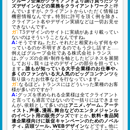
グループ企業がクライアントより請け負ったグッ
ズデザインなどの業務をクライアントワーク
と呼
んでいますが、クライアントからいただく情報は
機密情報なんです。特別に許可を頂く例を除き、
クライアント名やデザイン実績などは一切お見せ
できないんです。
ガ：
T3デザインのサイトに実績があまり載ってい
ないのはそういうことなんですね。
A：
そうですね。ただ、それだと相変わらず何をや
っているのか不明すぎるのでもう少し話すと……
例えばグループ会社である
株式会社トランス
は、グッズの企画・制作を軸としたビジネスを展開
しており、我々はそのデザインの部分を担ってい
ます。
誰もが知っている大手企業様のお仕事や、
多くのファンがいる大人気のビッグコンテンツ
を
取り扱ったお仕事などを行なっています。
ガ：
なるほど。トランスにはどういった業種のお客
様が多いのですか?
A：
グッズを求められる企業様は全てクライアント
と言っても過言ではないので一括りにはできませ
んが、依頼として多いのは
アニメ、ゲーム、アーテ
ィスト、声優、漫画、舞台などのエンタメジャンル
のイベント用の販売グッズ
ですとか、
飲料・食品関
連企業様向けに販促キャンペーンのためのノベル
ティ、店頭ツール、WEBデザイン
などです。他に