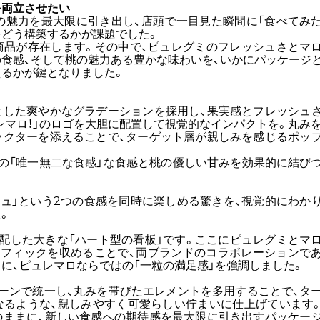
を両立させたい
の魅力を最大限に引き出し、店頭で一目見た瞬間に「食べてみ
をどう構築するかが課題でした。
商品が存在します。その中で、ピュレグミのフレッシュさとマ
食感、そして桃の魅力ある豊かな味わいを、いかにパッケージ
るかが鍵となりました。
とした爽やかなグラデーションを採用し、果実感とフレッシュ
レマロ！」のロゴを大胆に配置して視覚的なインパクトを。丸み
ラクターを添えることで、ターゲット層が親しみを感じるポッ
の「唯一無二な食感」な食感と桃の優しい甘みを効果的に結び
シュ」という2つの食感を同時に楽しめる驚きを、視覚的にわか
。
配した大きな「ハート型の看板」です。ここにピュレグミとマ
ラフィックを収めることで、両ブランドのコラボレーションで
に、ピュレマロならではの「一粒の満足感」を強調しました。
ーンで統一し、丸みを帯びたエレメントを多用することで、タ
なるような、親しみやすく可愛らしい佇まいに仕上げています
のままに、新しい食感への期待感を最大限に引き出すパッケー