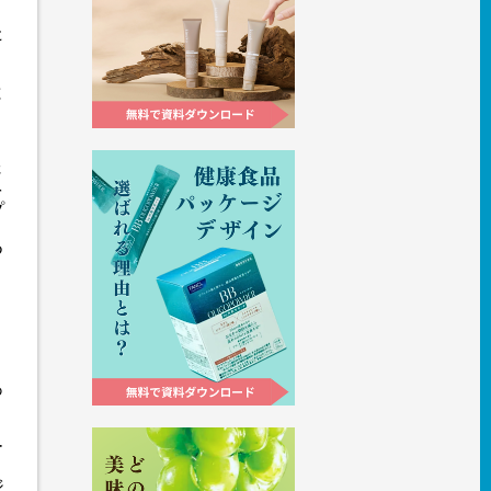
た
ロ
と
さ
を
プ
つ
り
ロ
あ
ー
。
ジ