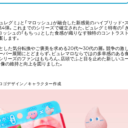
ュレグミ」と「マロッシュ」が融合した新感覚のハイブリッド・
第4弾。これまでのシリーズで確立された、ピュレグミ特有の「
ロッシュの「もちっ」とした食感が織りなす独特のコントラス
案します。
とした気分転換やご褒美を求める20代〜30代の層。競争の激
ーバー展開にとどまらず、ピュレマロならではの多幸感のある
シリーズのファンはもちろん、店頭でふと目を止めた新しいユ
像の維持と向上を図りました。
ロゴデザイン／キャラクター作成