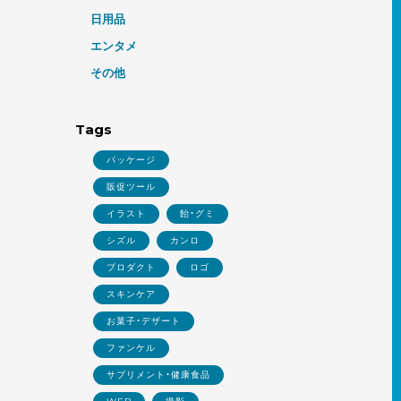
日用品
エンタメ
その他
Tags
パッケージ
販促ツール
イラスト
飴・グミ
シズル
カンロ
プロダクト
ロゴ
スキンケア
お菓子・デザート
ファンケル
サプリメント・健康食品