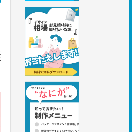
ス
き
ト
し
食
ー