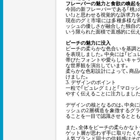
フレーバーの魅力と食欲の喚起
今回の新フレーバーである「桃」
い！」と思わせる視覚的な訴求力
現在のグミ市場には多種多様な
ッシュの優しさが融合した独自の
いう限られた面積で直感的に伝え
ピーチの魅力に没入
ピーチの柔らかな色合いを基調
を表現しました。中央には「ピュ
帯びたフォントや愛らしいキャ
な世界観を演出しています。
柔らかな色彩設計によって、商品
けました。
3. デザインのポイント
一粒で「ピュレグミ」と「マロッ
やすく伝えることに注力しました
デザインの核となるのは、中央に
ッシュの2層構造を象徴するグ
ることを一目で認識させるととも
また、全体をピーチの柔らかなト
ゲット層が思わず手に取りたく
人気ブランド同士の信頼感はそ