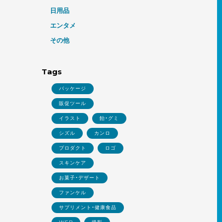
日用品
エンタメ
その他
Tags
パッケージ
販促ツール
イラスト
飴・グミ
シズル
カンロ
プロダクト
ロゴ
スキンケア
お菓子・デザート
ファンケル
サプリメント・健康食品