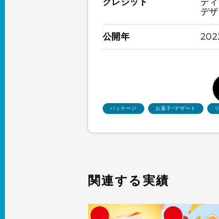
クレジット
ディ
デザ
公開年
20
パッケージ
お菓子・デザート
関連する実績