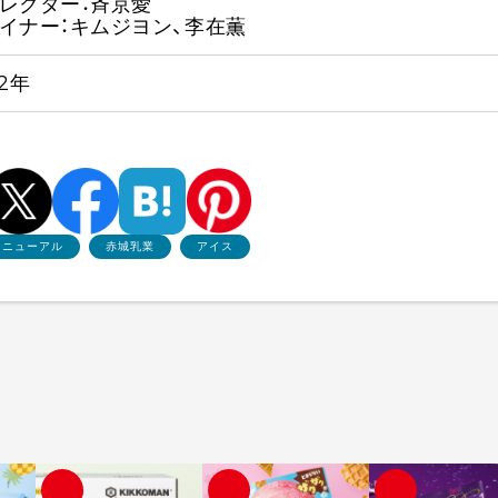
レクター：斉京愛
イナー：キムジヨン、李在薫
22年
リニューアル
赤城乳業
アイス