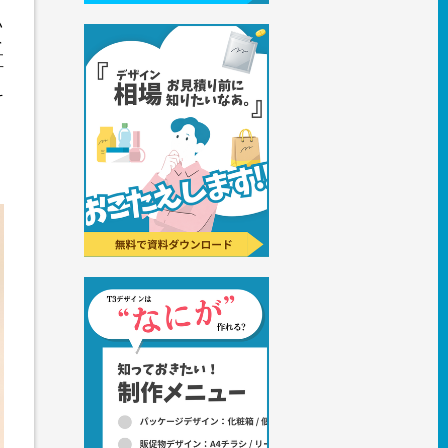
い
を
直
そ
。