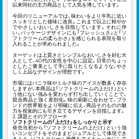
以来同社の主力商品として人気を博しています。
今回のリニューアルでは、味わいをより牛乳に近い
スッキリとした後味に改良。これまで以上に軽やか
でやさしいおいしさを目指しています。それに伴
い、パッケージデザインにも「フレッシュさ」と「ソ
フトクリームの柔らかさ」を感じられる表現を取り
入れることが求められました。
ターゲットは上質さとシンプルなおいしさを好む大
人として、40代の女性を中心に設定。日常のちょっ
としたご褒美として手に取りたくなるような、やさ
しく上品なデザインが理想です。
市場にはバニラ味やミルク味のアイスが数多く存在
しますが、本商品は「ソフトクリームの上だけ」とい
う他にない強みを変わらず打ち出していくことで、
競合商品と強く差別化。味の刷新に合わせて、ブラ
ンドの世界観をより明確に伝え、商品そのものの魅
力を視覚的にも引き立てるデザインを目指します。
2. 課題とそのアプローチ
ソフトクリームの「上だけ」をしっかりと示す
発売当初から「ソフトクリームの上だけ」という強
いコンセプトをそのままビジュアルとして体現でき
るよう、ソフトクリーム画像をアイキャッチにして