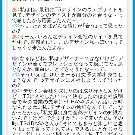
あ：
私はね。最初にT3デザインのウェブサイトを
見て、デザインのテイストが自分のと合うな～っ
て感じたから応募したんだ～。
パ：
へぇ、たとえばどんな感じが「合う」って思った
の？
あ：
うーん、いろんなデザイン会社のサイトを見て
た中で、直感的に「ここのデザイン私っぽい」って
しっくり来たんだよね。
ゆ：
なるほどね。私はデザイナーではないけど、デ
ザインが若くてフレッシュだなって感じてた。あ
となんか、面白いことできそうだな～って。
パ：
そういえば、ゆいまーるは文系大学出身でし
ょ？なんでT3デザインに入社しようって思った
の？
ゆ：
Tデザイン会社を探したのは成り行きなんだけ
ど、「T3に入社したい」って決心したのは会社説明
会で今の営業の先輩(TSUBASAさん)と話した時
なんだよね。私、デザインの勉強なんてしてこな
かったから、「私文系出身で全然デザインの知識な
いんですけど、できますか？」って聞いたの。その
時、TSUBASAさんが「それでもきっと楽しいと思
うよ」って言ってくれてさ。できるよ、とかじゃな
くて、楽しいよって聞いたとき、「あ、T3デザイン