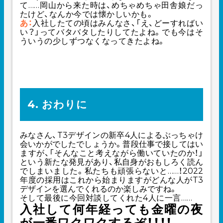
て……岡山から来た時は、めちゃめちゃ田舎娘だっ
たけど、なんか今では懐かしいかも。
あ：
入社したての頃はみんなさ、「え、どーすればい
い？」ってバタバタしたりしてたよね。でも今はそ
ういうの少しずつなくなってきたよね。
4. おわりに
みなさん、T3デザインの新卒4人によるぶっちゃけ
会いかがでしたでしょうか。普段仕事で接してはい
ますが、「そんなこと考えながら働いていたのか！」
という新たな発見があり、私自身がおもしろく読ん
でしまいました。私たちも頑張らないと……！2022
年度の採用はこれから始まりますがどんな人がT3
デザインを選んでくれるのか楽しみですね。
そして最後に今回対談してくれた4人に一言……
入社して何年経っても金曜の夜
が一番ワクワクするぞ！！！！