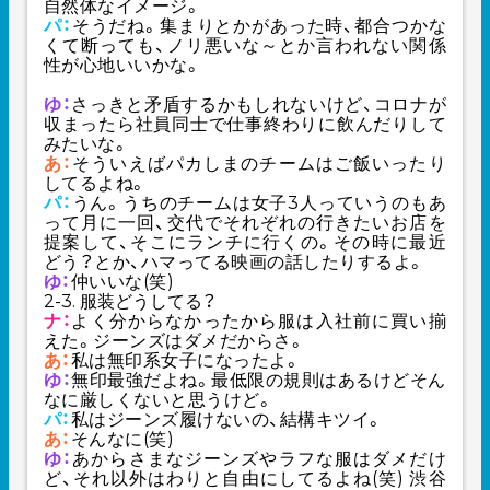
自然体なイメージ。
パ：
そうだね。集まりとかがあった時、都合つかな
くて断っても、ノリ悪いな～とか言われない関係
性が心地いいかな。
ゆ：
さっきと矛盾するかもしれないけど、コロナが
収まったら社員同士で仕事終わりに飲んだりして
みたいな。
あ：
そういえばパカしまのチームはご飯いったり
してるよね。
パ：
うん。うちのチームは女子3人っていうのもあ
って月に一回、交代でそれぞれの行きたいお店を
提案して、そこにランチに行くの。その時に最近
どう？とか、ハマってる映画の話したりするよ。
ゆ：
仲いいな(笑)
2-3. 服装どうしてる？
ナ：
よく分からなかったから
服は入社前に買い揃
えた。ジーンズはダメだからさ。
あ：
私は無印系女子になったよ。
ゆ：
無印最強だよね。最低限の規則はあるけどそん
なに厳しくないと思うけど。
パ：
私はジーンズ履けないの、結構キツイ。
あ：
そんなに(笑)
ゆ：
あからさまなジーンズやラフな服はダメだけ
ど、それ以外はわりと自由にしてるよね(笑) 渋谷