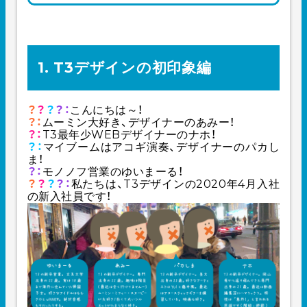
1. T3デザインの初印象編
？
？
？
？：
こんにちは～！
？：
ムーミン大好き、デザイナーのあみー！
？：
T3最年少WEBデザイナーのナホ！
？：
マイブームはアコギ演奏、デザイナーのパカし
ま！
？：
モノノフ営業のゆいまーる！
？
？
？
？：
私たちは、T3デザインの2020年4月入社
の新入社員です！