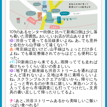
109のあるセンター街側と比べて新南口側は少し落
ち着いた雰囲気。おいしいお店が沢山あります！
ゆ：
渋谷って通ってる沿線多いよね。あ、でも意外
と会社から山手線って遠くない？
あ：
埼京線は近いけど、山手線はちょっとだけ歩く
よね。でも最近整備されてからはどこも便利にな
った。
パ：
JR新南口から来てる人、雨降ってても走れば
着けちゃうくらい近いの羨ましい。
ゆ：
地下鉄と銀座線も渋谷ストリームを通ればほ
とんど濡れないよ。立地は本当に素晴らしいよ
ね。スクランブルスクエアが近いから、帰りにち
ょこっと寄れるのが本当に嬉しい。東急ハンズも
入ってるから市場調査にも打ってつけだし、文房
具の書い足しして帰ったりしてるよ。
ナ：
あと、
渋谷ストリームあるから美味しいご飯い
っぱい食べれる！