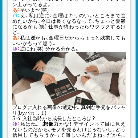
ン上がってるよ。
あ：
早いよ〜(笑)
パ：
え、私は逆に、金曜はキリのいいところまで進
めたいから、今日は長くなるなって、ちょっと憂鬱
になるかも(笑) 仕事が終わったらワクワクするけ
ど。
あ：
私は逆かも、金曜日だからちょっと残業しても
いいかもって思う。
ゆ：
逆にね(笑) 分かる分かる。
ブログに入れる画像の選定中。真剣な手元をパシャ
リ(byパカしま)
3-4. 入社当時から成長したところは？
ゆ：
私はね……
想像力
かな！ デザインって目に見え
ないものだから、モノを売るわけじゃないし、どう
信用してもらうかって難しいんだよね。だから、