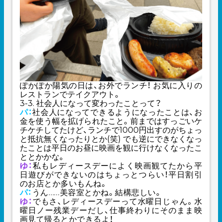
ぽかぽか陽気の日は、お外でランチ！ お気に入りの
レストランでテイクアウト。
3-3. 社会人になって変わったことって？
パ：
社会人になってできるようになったことは、お
金を使う幅を拡げられたこと。前まではすっごいケ
チケチしてたけど、ランチで1000円出すのがちょっ
と抵抗無くなったりとか(笑) でも逆にできなくなっ
たことは平日のお昼に映画を観に行けなくなったこ
ととかかな。
ゆ：
私もレディースデーによく映画観てたから平
日遊びができないのはちょっとつらい！平日割引
のお店とか多いもんね。
パ：
うん……美容室とかね。結構悲しい。
ゆ：
でもさ、レディースデーって水曜日じゃん。水
曜日ノー残業デーだし、仕事終わりにそのまま映
画見て帰るとかできるよ！