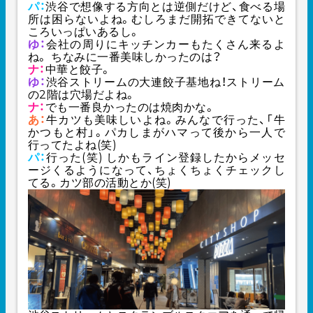
パ：
渋谷で想像する方向とは逆側だけど、食べる場
所は困らないよね。むしろまだ開拓できてないと
ころいっぱいあるし。
ゆ：
会社の周りにキッチンカーもたくさん来るよ
ね。 ちなみに一番美味しかったのは？
ナ：
中華と餃子。
ゆ：
渋谷ストリームの大連餃子基地ね！ストリーム
の2階は穴場だよね。
ナ：
でも一番良かったのは焼肉かな。
あ：
牛カツも美味しいよね。みんなで行った、「牛
かつもと村」。パカしまがハマって後から一人で
行ってたよね(笑)
パ：
行った(笑) しかもライン登録したからメッセ
ージくるようになって、ちょくちょくチェックし
てる。カツ部の活動とか(笑)