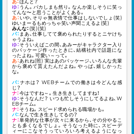
あ：
ほんと？
ゆ：
うん。パカしまも然り。なんか楽しそうに笑っ
てんな〜と思うことがよくある。
あ：
いや、そりゃ無表情で仕事はしないでしょ(笑)
ゆいまーるもめっちゃ笑い声聞こえるよ(笑)
みんな：
(笑)(笑)
パ：
まあ、仕事してて褒められたりするとニヤけち
ゃうよね。
ゆ：
そういえばこの間、あみーがキャラクター入り
のパッケージ作ったときに、結構社内で話題にな
ったよね。可愛い～って。
あ：
あれね(照) 実はあのパッケージ、いろんな先輩
から褒めて貰えたんだよね。やっぱ、嬉しかった
な。
パ：
ナホは？ WEBチームでの働きは今どんな感
じ？
ナ：
今はですね～。生き生きしてますね！
ゆ：
そうなんだ？ いつも忙しそうにしてるよね、W
EBチーム。
ナ：
そうね。スピード求められる職場かも。
パ：
なんで生き生きしてるの？
ナ：
単発的な仕事が次々に来るから、その分やるこ
とも多くなるでしょ。そうなった時に、スピーデ
ィーにこなそうっていろいろ考えるようになっ