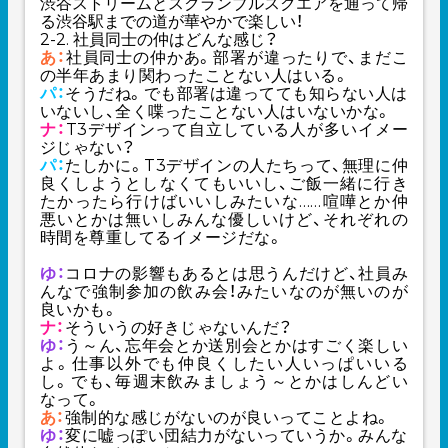
渋谷ストリームとスクランブルスクエアを通って帰
る渋谷駅までの道が華やかで楽しい！
2-2. 社員同士の仲はどんな感じ？
あ：
社員同士の仲かあ。部署が違ったりで、まだこ
の半年あまり関わったことない人はいる。
パ：
そうだね。でも部署は違ってても知らない人は
いないし、全く喋ったことない人はいないかな。
ナ：
T3デザインって自立している人が多いイメー
ジじゃない？
パ：
たしかに。T3デザインの人たちって、無理に仲
良くしようとしなくてもいいし、ご飯一緒に行き
たかったら行けばいいしみたいな……喧嘩とか仲
悪いとかは無いしみんな優しいけど、それぞれの
時間を尊重してるイメージだな。
ゆ：
コロナの影響もあるとは思うんだけど、社員み
んなで強制参加の飲み会！みたいなのが無いのが
良いかも。
ナ：
そういうの好きじゃないんだ？
ゆ：
う～ん、忘年会とか送別会とかはすごく楽しい
よ。仕事以外でも仲良くしたい人いっぱいいる
し。でも、毎週末飲みましょう～とかはしんどい
なって。
あ：
強制的な感じがないのが良いってことよね。
ゆ：
変に嘘っぽい団結力がないっていうか。みんな