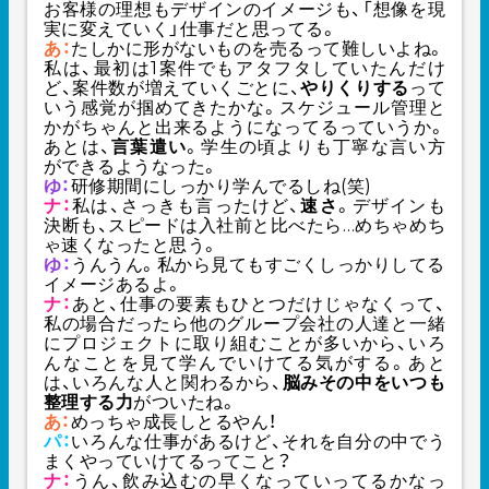
お客様の理想もデザインのイメージも、「想像を現
実に変えていく」仕事だと思ってる。
あ：
たしかに形がないものを売るって難しいよね。
私は、最初は1案件でもアタフタしていたんだけ
ど、案件数が増えていくごとに、
やりくりする
って
いう感覚が掴めてきたかな。スケジュール管理と
かがちゃんと出来るようになってるっていうか。
あとは、
言葉遣い
。学生の頃よりも丁寧な言い方
ができるようなった。
ゆ：
研修期間にしっかり学んでるしね(笑)
ナ：
私は、さっきも言ったけど、
速さ
。デザインも
決断も、スピードは入社前と比べたら…めちゃめち
ゃ速くなったと思う。
ゆ：
うんうん。私から見てもすごくしっかりしてる
イメージあるよ。
ナ：
あと、仕事の要素もひとつだけじゃなくって、
私の場合だったら他のグループ会社の人達と一緒
にプロジェクトに取り組むことが多いから、いろ
んなことを見て学んでいけてる気がする。あと
は、いろんな人と関わるから、
脳みその中をいつも
整理する力
がついたね。
あ：
めっちゃ成長しとるやん！
パ：
いろんな仕事があるけど、それを自分の中でう
まくやっていけてるってこと？
ナ：
うん、飲み込むの早くなっていってるかなっ