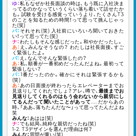
ゆ：
私もなぜか社長面談の時は、もう既に入社決ま
ってるのかなっていうくらい落ち着いて話せたか
も。試験を受ける感覚っていうより、たくさんT3
のことを知るための時間！って思って挑んじゃっ
た(笑)
パ：
それそれ(笑) 入社前にいろいろ聞いておきた
い！って思ってた(笑)
ナ：
わたしもそんな感じだった。和やかだったし。
あ：
え、みんなそうなの？ わたしは社長面接、すご
く緊張したよ。
パ：
え、なんでそんな緊張したの？
あ：
私、順番が一番初めだったんだよね。最初って
緊張しない？
パ：
1番だったのか。確かにそれは緊張するかも
(笑)
あ：
あの日面接が終わったらエレベーターまでお
見送りしてくれたでしょ？アレ、噂で、
最後までお
見送りしてくれるのはもう会わないから親切にし
てるんだって聞いたことがあって
……だからあの
時、「ああ、落ちたんだな〜」って思ってたんだよね
笑
みんな：
あはは(笑)
ナ：
でも結局、純粋な親切だったね(笑)
1-2. T3デザインを選んだ理由は何？
みんな：
質問が重い(笑)