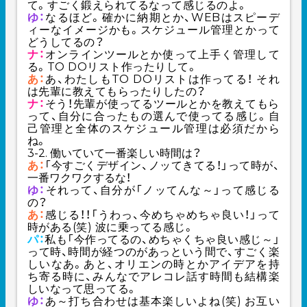
て。すごく鍛えられてるなって感じるのよ。
ゆ：
なるほど。確かに納期とか、WEBはスピーデ
ィーなイメージかも。
スケジュール管理とかって
どうしてるの？
ナ：
オンラインツールとか使って上手く管理して
る。TO DOリスト作ったりして。
あ：
あ、わたしもTO DOリストは作ってる！ それ
は先輩に教えてもらったりしたの？
ナ：
そう！先輩が使ってるツールとかを教えてもら
って、自分に合ったもの選んで使ってる感じ。自
己管理と全体のスケジュール管理は必須だから
ね。
3-2. 働いていて一番楽しい時間は？
あ：
「今すごくデザイン、ノッてきてる！」って時が、
一番ワクワクするな！
ゆ：
それって、自分が「ノッてんな～」って感じる
の？
あ：
感じる！！「うわっ、今めちゃめちゃ良い！」って
時がある(笑) 波に乗ってる感じ。
パ：
私も「今作ってるの、めちゃくちゃ良い感じ～」
って時、時間が経つのがあっという間で、すごく楽
しいなあ。あと、オリエンの時とかアイデアを持
ち寄る時に、みんなでアレコレ話す時間も結構楽
しいなって思ってる。
ゆ：
あ～打ち合わせは基本楽しいよね(笑) お互い