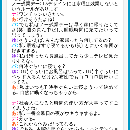
ノー残業デー：T3デザインには水曜は残業しないと
いうルールがあります
ナ：
ワンチャンいきたい。
あ：
行けそうだよね！
パ：
でも私はノー残業デーは早く家に帰りたくて
さ(笑) 週の真ん中だし、睡眠時間に充てたいって
思ってしまう。
ゆ：
そういえば、みんな家帰ったら何してるの？
パ：
私、最近はすぐ寝てるかも(笑) とにかく布団が
好きすぎる。
ゆ：
私は帰ったら長風呂してから少しテレビ見た
りするな。
パ：
何時ぐらいに寝てる？
ゆ：
10時ぐらいにお風呂はいって、11時半ぐらいに
ベッド入るんだけど、布団でもゴロゴロ携帯いじ
ってる。
あ：
私はいつも11時半ぐらいに寝ようって決めて
る。自然に眠くなっちゃうから。
ナ：
社会人になると時間の使い方が大事ってすご
く思うよね。
あ：
私、一番金曜日の夜がウキウキするよ。
ナ：
分かる。
あ：
これから休みだ！ってなる。
ゆ：
でも私、木曜の夜ぐらいからちょっとテンショ