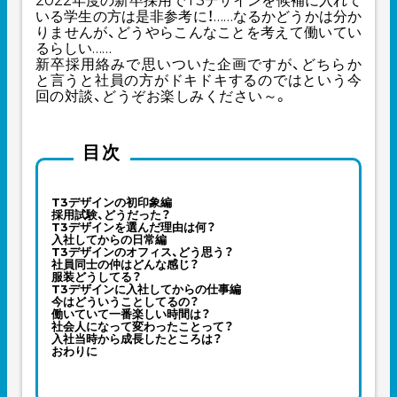
2022年度の新卒採用でT3デザインを候補に入れて
いる学生の方は是非参考に！……なるかどうかは分か
りませんが、どうやらこんなことを考えて働いてい
るらしい……
新卒採用絡みで思いついた企画ですが、どちらか
と言うと社員の方がドキドキするのではという今
回の対談、どうぞお楽しみください～。
目次
T3デザインの初印象編
採用試験、どうだった？
T3デザインを選んだ理由は何？
入社してからの日常編
T3デザインのオフィス、どう思う？
社員同士の仲はどんな感じ？
服装どうしてる？
T3デザインに入社してからの仕事編
今はどういうことしてるの？
働いていて一番楽しい時間は？
社会人になって変わったことって？
入社当時から成長したところは？
おわりに