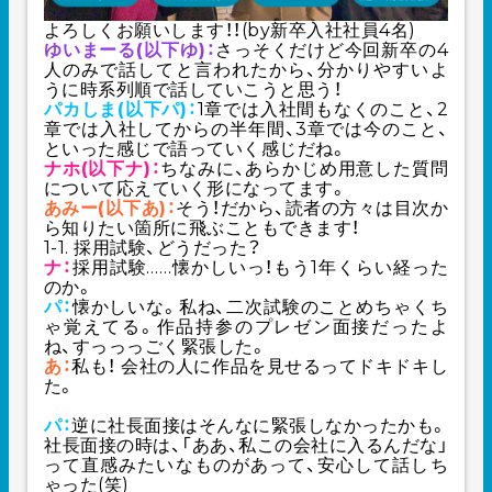
よろしくお願いします！！(by新卒入社社員4名)
ゆいまーる(以下ゆ)：
さっそくだけど今回新卒の4
人のみで話してと言われたから、分かりやすいよ
うに時系列順で話していこうと思う！
パカしま(以下パ)：
1章では入社間もなくのこと、2
章では入社してからの半年間、3章では今のこと、
といった感じで語っていく感じだね。
ナホ(以下ナ)：
ちなみに、
あらかじめ用意した質問
について応えていく形になってます。
あみー(以下あ)：
そう！だから、読者の方々は目次か
ら知りたい箇所に飛ぶこともできます！
1-1. 採用試験、どうだった？
ナ：
採用試験……
懐かしいっ！もう1年くらい経った
のか。
パ：
懐かしいな。私ね、二次試験のことめちゃくち
ゃ覚えてる。作品持参のプレゼン面接だったよ
ね、すっっっごく緊張した。
あ：
私も！ 会社の人に作品を見せるってドキドキし
た。
パ：
逆に社長面接はそんなに緊張しなかったかも。
社長面接の時は、「ああ、私この会社に入るんだな」
って直感みたいなものがあって、安心して話しち
ゃった(笑)