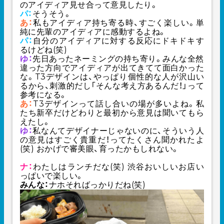
のアイディア見せ合って意見したり。
パ：
そうそう。
あ：
私もアイディア持ち寄る時、すごく楽しい。単
純に先輩のアイディアに感動するよね。
パ：
自分のアイディアに対する反応にドキドキす
るけどね(笑)
ゆ：
先日あったネーミングの持ち寄り。みんな全然
違った方向でアイディアが出てきてて面白かった
な。T3デザインは、やっぱり個性的な人が沢山い
るから、刺激的だし「そんな考え方あるんだ！」って
参考になる。
あ：
T3デザインって話し合いの場が多いよね。私
たち新卒だけどわりと最初から意見は聞いてもら
えたし。
ゆ：
私なんてデザイナーじゃないのに、そういう人
の意見はすごく貴重だ！ってたくさん聞かれたよ
(笑) おかげで審美眼、育ったかもしれない。
ナ：
わたしはランチだな(笑) 渋谷おいしいお店い
っぱいで楽しい。
みんな：
ナホそればっかりだね(笑)