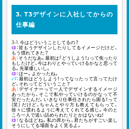
3. T3デザインに入社してからの
仕事編
3-1. 今はどういうことしてるの？
ゆ：
皆もうデザインしたりしてるイメージだけど、
もう慣れてきた？
あ：
そうだなあ。最初は「どうしよう！」って焦ったり
もしたけど、今はわりとやっていけるかなと思って
る。先輩優しいし。
ゆ：
ほー。よかったね。
パ：
最初はどうしよう！ってなったって言ってたけ
ど、それってどういうこと？
あ：
デザイナーって一人でデザインするイメージ
あったから、そこで私やっていけるのかなって不
安だったんだ。いきなり仕事任されたら困る！って
(笑) だけど、ちゃんとやり方も教えてもらって、
徐々に慣れるように考えてくれてる感じ。今のと
ころ一人で追い詰められたりとかはないね！
ゆ：
なるほどね。私の席から、君たちがすごい楽し
そうにしてる場面をよく見るよ。