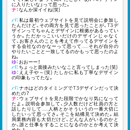
に入りたいな」って思った。
ナ：
なんか深イイね(笑)
パ：
私は最初ウェブサイトを見て説明会に参加し
たんだけど、その両方を見て思ったことが、T3デ
ザインってちゃんとデザインに根拠があるってい
うか。ただかっこいいだけのデザインじゃなく
て、お客さんのことを考えて作ってるデザインを
する会社なのかなーって思って……それが自分の
やりたいことと一致してるのかもって思ったのよ
ね。
ゆ：
おおーー！
パ：
ちょっと面接みたいなこと言ってしまった(笑)
ゆ：
ええ子や～(笑) たしかに私も丁寧なデザイン
の印象もってたな。
パ：
ナホはどのタイミングでT3デザインだって決
めたの？
ナ：
ウェブサイトを見た段階でかなり気になって
たよ。説明会参加して、少人数だけど社員の方と
話したりして……人柄とかそういうの一番大切に
したいって思ってさ。そこを結構見て決めた。結
局業務内容も大切だけど、どんな人がいるのかと
か、誰と仕事をすることになるのかとか考えて決
めたよ。