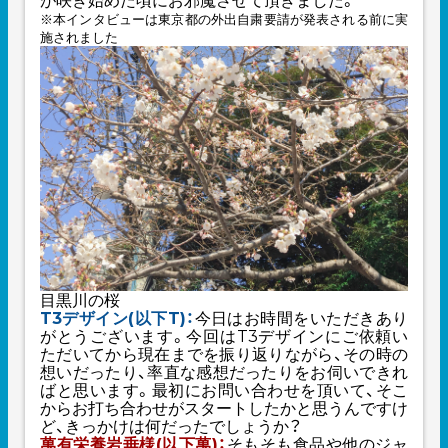
が咲き始めた頃にお邪魔させて頂きました。
※本インタビューは東京都の外出自粛要請が発表される前に実
施されました
目黒川の桜
T3デザイン(以下T)：
今日はお時間をいただきあり
がとうございます。今回はT3デザインにご依頼い
ただいてから現在までを振り返りながら、その時の
想いだったり、率直な感想だったりをお伺いできれ
ばと思います。最初にお問い合わせを頂いて、そこ
からお打ち合わせがスタートしたかと思うんですけ
ど、きっかけは何だったでしょうか？
萬有栄養岩垂様(以下萬)：
そもそも食品や他のジャ