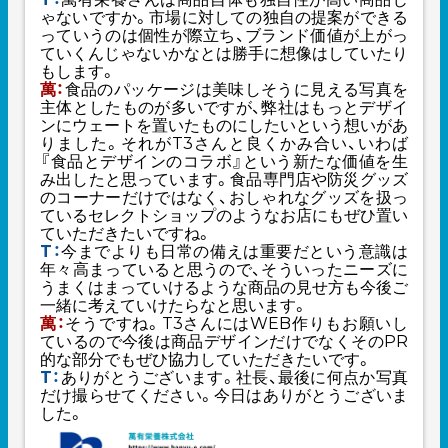
ゃないですか。市場に対しての独自の提案ができる
っていうのは個性が際立ち、ブランド価値が上がっ
ていくんじゃないかなとは勝手に想像はしていたり
もします。
萬：
食品のパッケージは美味しそうに見える写真を
主体としたものが多いですが、弊社はもっとデザイ
ンにウェートを置いたものにしたいという想いがあ
りました。それがT3さんと良くかみ合い、いわば
『食品とデザインのコラボ』という新たな価値を生
み出したと思っています。食品専門店や防災グッズ
のコーナーだけではなく、おしゃれなグッズを扱っ
ているセレクトショップのようなお店にもぜひ置い
ていただきたいですね。
T：
今までよりも日常の備えは重要だという意識は
年々高まっていると思うので、そういったニーズに
うまくはまっていけるような商品の見せ方も今後ご
一緒に考えていけたらなと思います。
萬：
そうですね。T3さんにはWEB作りもお願いし
ているので今後は商品デザインだけでなくそのPR
的な部分でもぜひ協力していただきたいです。
T：
ありがとうございます。社長、最後に何点か写真
だけ撮らせてください。今日はありがとうございま
した。