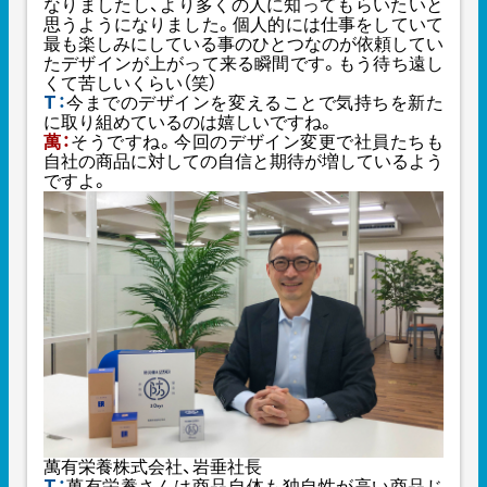
なりましたし、より多くの人に知ってもらいたいと
思うようになりました。個人的には仕事をしていて
最も楽しみにしている事のひとつなのが依頼してい
たデザインが上がって来る瞬間です。もう待ち遠し
くて苦しいくらい（笑）
T：
今までのデザインを変えることで気持ちを新た
に取り組めているのは嬉しいですね。
萬：
そうですね。今回のデザイン変更で社員たちも
自社の商品に対しての自信と期待が増しているよう
ですよ。
萬有栄養株式会社、岩垂社長
T：
萬有栄養さんは商品自体も独自性が高い商品じ