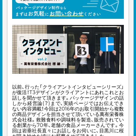
以前、行った「クライアントインタビューシリーズ」
が復活！T3デザインがクライアントにあれこれとお
話しを聞かせて頂きます。パッケージデザインの話
しから経営論(？)まで、実績ページではお伝えでき
ない内容満載！今回は2016年のお取引開始から複数
の商品デザインを担当させて頂いている萬有栄養株
式会社様。救難食料や調味料を製造、販売されてい
る創業から70年、老舗の食品メーカーさんです。今
回は岩垂社長直々にお話しをお伺いに、目黒川に桜