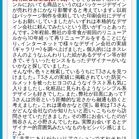
ンルにおいても商品というのはパッケージデザイン
が売れ行きにかなり影響すると考えています。以前
はパッケージ制作を依頼していた印刷会社にデザイ
ンもお願いしていましたが、いずれは本格的なデザ
イン会社に頼んでみたいという思いがずっとあった
んです。2年程前、弊社の非常食が前回のリニューア
ルから10年経って再リニューアルをすることにな
り、インターネットで様々なデザイン会社の実績
（ギャラリー）を調べ上げました。個人的にはネスレ
さんのようなふんわりした絵があるデザイン等が好
きで、そういったセンスをもったデザイナーがいな
いかなと探していました。
そんな中、色々と検索しているうちにT3さんを見つ
けました。T3さんの実績に掲載されていた
防災ヘ
ルメットを被ったヒヨコのようなイラスト系
も気に
入りましたし、化粧品に見られるようなシンプル系
デザインも好きでした。また、弊社が目黒にあってT
3さんは渋谷という距離的な近さから融通も効くと
考えました。これは運命かなと(笑)。最初はT3さん
がどんな会社なのか知りたいと思い、こちらから訪
問させていただきました。その際にお会いしたのが
熊谷さんと小野さんでしたね。実際お会いするとデ
ザイナー的雰囲気みたいなものをビシバシ感じまし
たよ。
T：
非常にありがたいリアクションですねそれは