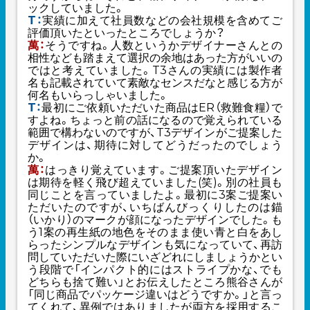
ックしていました。
T：
実績に加えて社員数などの会社規模を含めてご
評価頂いたといったところでしょうか？
萬：
そうですね。人数というかデザイナーさんとの
相性なども踏まえて選択の余地はあった方がいいの
ではと考えていました。T3さんの実績には製作者
名も記載されていて素敵なセンスだなと感じる方が
何名もいらっしゃいました。
T：
最初にご依頼いただいた商品はER（救難食糧）で
すよね。ちょっと前の話になるので覚えられている
範囲で構わないのですが、T3デザインがご提案した
デザインは、期待に対してどうだったのでしょう
か。
萬：
はっきり覚えています。ご提案頂いたデザイン
は期待を軽く飛び超えていました(笑)。別の社員も
同じことを言っていましたよ。最初に3案ご提案い
ただいたのですが、いちばんびっくりしたのは錨
（いかり）のマークが顔になったデザインでした。も
う1案の再生紙の地色をそのまま使い青と白をあし
らったシンプルなデザインも気になっていて、再訪
問していただいた際にいざどれにしましょうかとい
う段階で「インパクト的にはストライプかな、でも
どちらも捨て難い」とお伝えしたところ熊谷さんが
「同じ商品でパッケージ違いはどうですか。」と言っ
てくれて、異例ではありましたが両方を採用するこ