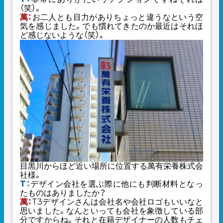
（笑）。
萬：
お二人とも目力がありちょっと違うなという空
気を感じました。でも慣れてきたのか最近はそれほ
ど感じないような（笑）。
目黒川からほど近い場所に位置する萬有栄養株式会
社様。
T：
デザイン会社を選ぶ際に他にも判断材料となっ
たものはありましたか？
萬：
T3デザインさんは会社名や会社ロゴもいいなと
思いました。なんといっても会社を象徴している部
分ですからね。それと在籍デザイナーの人数もチェ