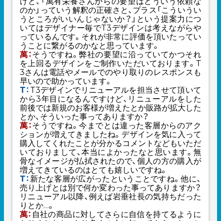
けど、「萬有栄養さんからの要望はどういう依頼な
のか」っていう解釈の正確さと、プラス「こういうい
うところがいいんじゃないか？」という提案力につ
いてはデザイナー毎でT3デザインは考えながらや
っているんです。それが非常に評価を頂いたってい
うことに繋がるのかなと思っています。
萬：
そうですね。弊社の要望に沿っていてかつそれ
を上回るデザインをご制作いただいております。T
3さんは電話やメールでのやり取りのレスポンスも
早いので助かっています。
T：
T3デザインでリニューアルを担当させて頂いて
から3年目になるんですけど、リニューアルをした
前後では新規のお客様が増えたとか販路が拡大した
とか、そういった事ってありますか？
萬：
そうですね。今までとは違った客層からのアク
ションが増えてきましたね。デザインを気に入って
購入してくれたことが分かるコメントなどもいただ
いておりまして、本当によかったなと思います。無
骨なイメージが払拭されたので、個人の方の購入が
増えてきているのはとても嬉しいですね。
T：
新たな客層が広がったということですね。他に、
売り上げとは別で何か変わった事ってありますか？
リニューアル以降、例えば岩垂社長の気持ちだった
りとか…。
萬：
自社の商品に対してさらに自信を持てるように