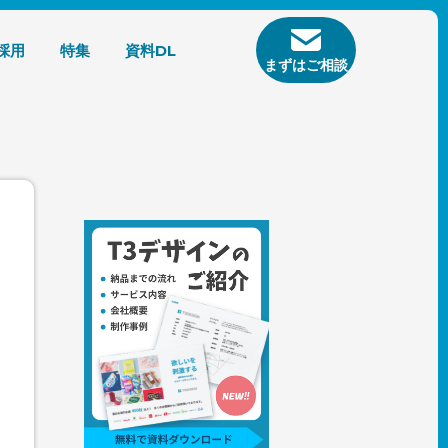
採用
特集
資料DL
まずはご相談
？
、