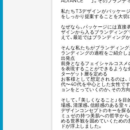
ADIANCE
」。そのブランデ
私たちT3デザインがパッケー
をしっかり提案することを大切
なぜなら、パッケージには直接
ザインから入るブランディング
えて、最近ではブランディング
そんな私たちがブランディングか
ランディングの過程をご紹介し
出発点
前身となるフェイシャルコスメ
を表現することができるような
ターゲット層を定める
お客様として想定されるのは、
代〜40代を中心とした女性で
ョンをとっていくのか、その方
そして、「美しくなること」を
場感、清潔感、信頼感のある堂々
デザインコンセプトのキーを探
ミュゼの持つ美肌への哲学から
める世界観を固めていくための
ドが浮上しました。