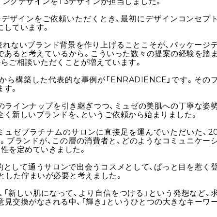
ィングデザインをT3デザインが担当しました。
ジデザインをご依頼いただくとき、最初にデザインコンセプ
にしています。
表れないブランド背景を作り上げることこそが、パッケージ
であると考えているから。こういった数々の提案の経験を踏
からご相談いただくことが増えています。
ら構築した代表的な事例が「ENRADIENCE」です。その
ます。
のラインナップを引き継ぎつつ、ミュゼの美肌への丁寧な姿
全く新しいブランドを、というご依頼から始まりました。
ミュゼプラチナムのサロンに直接足を運んでいただいた、2
す。ブランドが、この層の消費者と、どのようなコミュニケー
向性を定めていきました。
目的として通うサロンで出会うコスメとして、ぱっと目を惹く
とした佇まいが必要と考えました。
る
、「新しい肌になって、より自信をつける」という発想など、
意見交換がなされる中、「輝き」というひとつの大きなキーワ