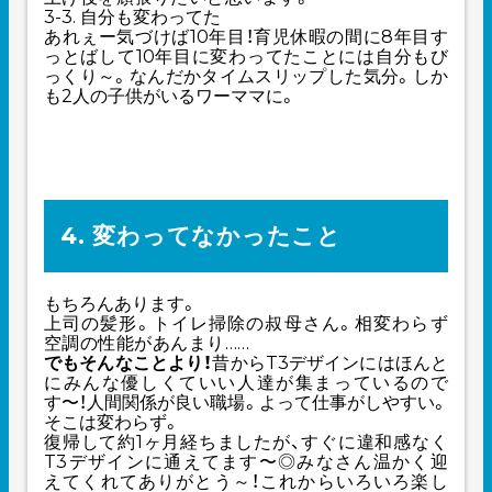
3-3. 自分も変わってた
あれぇー気づけば10年目！育児休暇の間に8年目す
っとばして10年目に変わってたことには自分もび
っくり～。なんだかタイムスリップした気分。しか
も2人の子供がいるワーママに。
4. 変わってなかったこと
もちろんあります。
上司の髪形。トイレ掃除の叔母さん。相変わらず
空調の性能があんまり……
でもそんなことより！
昔からT3デザインにはほんと
にみんな優しくていい人達が集まっているので
す〜！人間関係が良い職場。よって仕事がしやすい。
そこは変わらず。
復帰して約1ヶ月経ちましたが、すぐに違和感なく
T3デザインに通えてます〜◎みなさん温かく迎
えてくれてありがとう～！これからいろいろ楽し