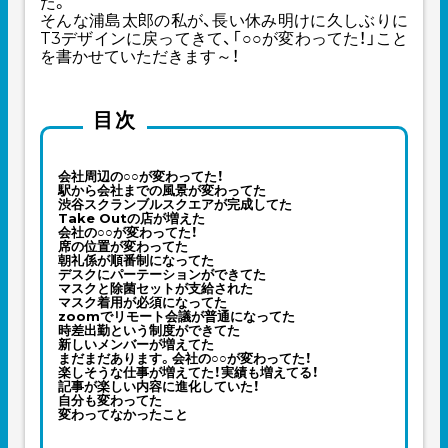
た。
そんな浦島太郎の私が、長い休み明けに久しぶりに
T3デザインに戻ってきて、「○○が変わってた！」こと
を書かせていただきます～！
目次
会社周辺の○○が変わってた！
駅から会社までの風景が変わってた
渋谷スクランブルスクエアが完成してた
Take Outの店が増えた
会社の○○が変わってた！
席の位置が変わってた
朝礼係が順番制になってた
デスクにパーテーションができてた
マスクと除菌セットが支給された
マスク着用が必須になってた
zoomでリモート会議が普通になってた
時差出勤という制度ができてた
新しいメンバーが増えてた
まだまだあります。会社の○○が変わってた！
楽しそうな仕事が増えてた！実績も増えてる！
記事が楽しい内容に進化していた！
自分も変わってた
変わってなかったこと