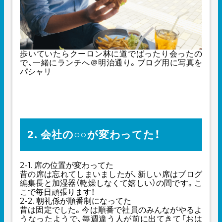
歩いていたらクーロン林に道でばったり会ったの
で、一緒にランチへ＠明治通り。ブログ用に写真を
パシャリ
2. 会社の○○が変わってた！
2-1. 席の位置が変わってた
昔の席は忘れてしまいましたが、新しい席はブログ
編集長と加湿器（乾燥しなくて嬉しい）の間です。こ
こで毎日頑張ります！
2-2. 朝礼係が順番制になってた
昔は固定でした。今は順番で社員のみんながやるよ
うなったようで、毎週違う人が前に出てきて「おは