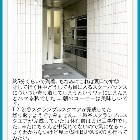
約5分くらいで到着。ちなみにこれは裏口です◎
そして行く途中どうしても目に入るスターバックス
についつい寄り道してしまうというワナにはまんま
とハマる私でした……朝のコーヒーは美味しいで
す。
1-2. 渋谷スクランブルスクエアが完成してた
繰り返すようですみません……「渋谷スクランブルス
クエアが完成していた！」休む前はまだ工事中でし
た。未だにちゃんと中見れてないので気になる～。
よくわからないけど屋上（SHIBUYA SKY）も行って
みたい。