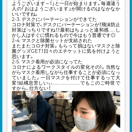
ようございます～！」と一日が始まります。毎週違う
人の「おはようございます」が聞けるのはなかなか
いいですね。
2-3. デスクにパーテーションができてた
コロナ対策で、デスクにパーテーションが！飛沫防止
対策ばっちりですね！！最初はちょっと違和感
……
し
かし人はすぐに慣れるもので今はもう普通です◎
2-4. マスクと除菌セットが支給された
またまたコロナ対策。もらって損はないマスクと除
菌グッズGET！日々のエチケットに気を付けようと
思います。
2-5. マスク着用が必須になってた
コロナによるワークスタイルの変化その1。当然な
がらマスク着用しながら仕事することが必須になっ
ていました。一日マスクを付けて仕事するって大
変！結構息苦しいぃ
……
……
……
……
でもこのご時世で
すから、仕方ない！