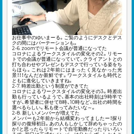
お仕事中のゆいまーる。ご覧のようにデスクとデス
クの間にはパーテーションも。
2-6. zoomでリモート会議が普通になってた
コロナによるワークスタイルの変化その2。リモー
トでの会議が普通になっていて、クライアントとの
打ち合わせやプレゼンもデスクで行っている姿をち
らほら。これは2年前にはまったく見なかった光
景！！！なんだか新鮮です。ワークスタイルも時代と
ともに進化していきますね。
2-7. 時差出勤という制度ができてた
コロナによるワークスタイルの変化その3。時差出
勤も行っているようで、基本の出社時刻は9時半で
すが、希望者に併せて8時、10時など、出社の時間を
選べるらしい。私も使ってみたいな～。
2-8. 新しいメンバーが増えてた
メンバーも2年前から結構変わってましたー！探り
探りの復帰初日。あの人もしかして辞めちゃったの
か！と思ったらリモートで自宅勤務だったりいろい