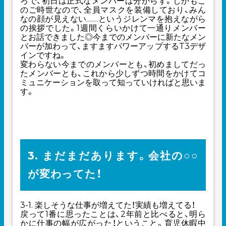
ろで、初日は正式なメンバーは分からず。しかもこ
のご時世なので、全員マスクを装備しており、みん
なの顔が見えない
……
というジレンマを抱えながら
の挨拶でした。1週間くらいかけて一通りメンバー
とお話できました◎今までのメンバーに新たなメン
バーが加わって、ますますパワーアップするT3デザ
インですね。
変わらない今までのメンバーとも、初めましてだっ
たメンバーとも、これから少しずつ時間をかけてコ
ミュニケーションを取って知っていければと思いま
す。
3. まだまだあります。会社の○○
が変わってた！
3-1. 楽しそうな仕事が増えてた！実績も増えてる！
戻って1番に思ったことは、2年前と比べると、明ら
かに仕事の幅が広がった！ということ。育児休暇中