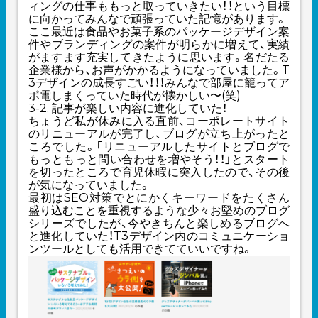
ィングの仕事ももっと取っていきたい！！という目標
に向かってみんなで頑張っていた記憶があります。
ここ最近は食品やお菓子系のパッケージデザイン案
件やブランディングの案件が明らかに増えて、実績
がますます充実してきたように思います。名だたる
企業様から、お声がかかるようになっていました。T
3デザインの成長すごい！！！みんなで部屋に籠ってア
ポ電しまくっていた時代が懐かしい〜(笑)
3-2. 記事が楽しい内容に進化していた！
ちょうど私が休みに入る直前、コーポレートサイト
のリニューアルが完了し、ブログが立ち上がったと
ころでした。「リニューアルしたサイトとブログで
もっともっと問い合わせを増やそう！！」とスタート
を切ったところで育児休暇に突入したので、その後
が気になっていました。
最初はSEO対策でとにかくキーワードをたくさん
盛り込むことを重視するような少々お堅めのブログ
シリーズでしたが、今やきちんと楽しめるブログへ
と進化していた！T3デザイン内のコミュニケーショ
ンツールとしても活用できてていいですね。