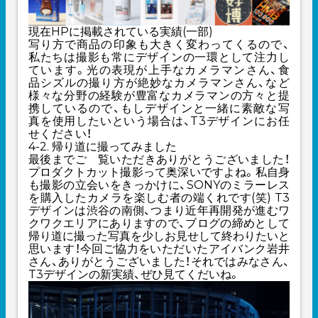
現在HPに掲載されている実績(一部)
写り方で商品の印象も大きく変わってくるので、
私たちは撮影も常にデザインの一環として注力し
ています。光の表現が上手なカメラマンさん、食
品シズルの撮り方が絶妙なカメラマンさん、など
様々な分野の経験が豊富なカメラマンの方々と提
携しているので、もしデザインと一緒に素敵な写
真を使用したいという場合は、T3デザインにお任
せください！
4-2. 帰り道に撮ってみました
最後までご゙覧いただきありがとうございました！
プロダクトカット撮影って奥深いですよね。私自身
も撮影の立会いをきっかけに、SONYのミラーレス
を購入したカメラを楽しむ者の端くれです(笑) T3
デザインは渋谷の南側、つまり近年再開発が進むワ
クワクエリアにありますので、ブログの締めとして
帰り道に撮った写真を少しお見せして終わりたいと
思います！今回ご協力をいただいたアイバンク岩井
さん、ありがとうございました！それではみなさん、
T3デザインの新実績、ぜひ見てくだいね。