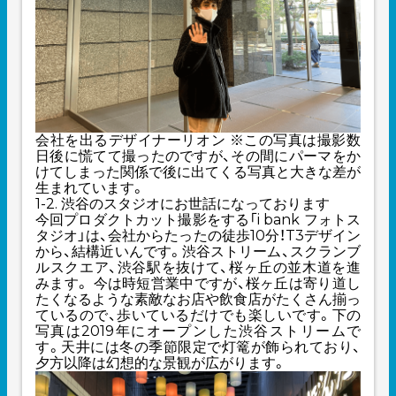
会社を出るデザイナーリオン ※この写真は撮影数
日後に慌てて撮ったのですが、その間にパーマをか
けてしまった関係で後に出てくる写真と大きな差が
生まれています。
1-2. 渋谷のスタジオにお世話になっております
今回プロダクトカット撮影をする「i bank フォトス
タジオ」は、会社からたったの徒歩10分！T3デザイン
から、結構近いんです。渋谷ストリーム、スクランブ
ルスクエア、渋谷駅を抜けて、桜ヶ丘の並木道を進
みます。 今は時短営業中ですが、桜ヶ丘は寄り道し
たくなるような素敵なお店や飲食店がたくさん揃っ
ているので、歩いているだけでも楽しいです。下の
写真は2019年にオープンした渋谷ストリームで
す。天井には冬の季節限定で灯篭が飾られており、
夕方以降は幻想的な景観が広がります。