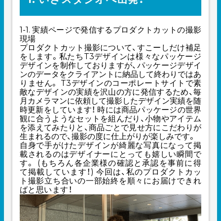
1-1. 実績ページで発信するプロダクトカットの撮影
現場
プロダクトカット撮影について、すこーしだけ補足
をします。私たちT3デザインは様々なパッケージ
デザインを制作しておりますが、パッケージデザイ
ンのデータをクライアントに納品して終わりではあ
りません。 T3デザインのコーポレートサイトで素
敵なデザインの実績を沢山の方に発信するため、毎
月カメラマンに依頼して撮影したデザイン実績を随
時更新をしています！ 時には商品パッケージの世界
観に合うようなセットを組んだり、小物やアイテム
を添えてみたりと、商品ごとで見せ方にこだわりが
生まれるので、撮影の度に仕上がりが楽しみです。
自身で手がけたデザインが綺麗な写真になって掲
載されるのはデザイナーにとっても嬉しい瞬間で
す。 (もちろん各企業様の確認と承認を事前に得
て掲載しています！) 今回は、私のプロダクトカッ
ト撮影立ち合いの一部始終を順々にお届けできれ
ばと思います！