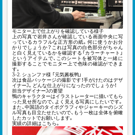
モニター上で仕上がりを確認している様子
上の写真で岩井さんが確認している画面中央に写
っているカラフルな正方形の紙。何に使うかお分
かりでしょうか？これは写真の白色部分がちゃん
と白く見えているかを確認する「カラーチャート」
というアイテムで、このシートを被写体と一緒に
撮影することでモニター上で色味の確認ができま
す。
3-2. シュンファ様 「元気酱板鸭」
次は食品パッケージの撮影です！手がけたのはデザ
イナーJ。どんな仕上がりになったのでしょうか！
担当デザイナーJの要望
鴨のキャラクターはイラストレーターに描いてもら
った見せ所なので、よく見える写真にしたいです。
また、中国語のタイポグラフィやジャーキーのシズ
ル写真も目立たせたいので、もう一枚は全体を俯瞰
したカットでお願いします。
実績の詳細は
こちら
。