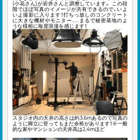
(小花さん)が岩井さんと調整しています。 この段
階でほぼ写真のイメージが共有できるので、いよ
いよ撮影に入ります！打ちっ放しのコンクリート
に大きな機材やモニター
…
…
まるで秘密基地のよ
うな様相に毎度浪漫を感じます！
スタジオ内の天井の高さは約3.6mあるので写真の
ように脚立に登ってもまだ余裕があります！※一般
的な家やマンションの天井高は2.4mほど