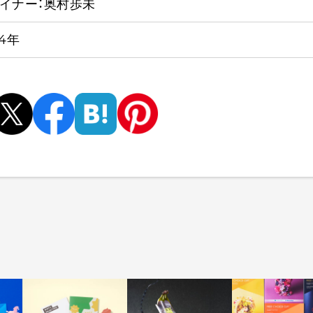
イナー：奥村歩未
24年