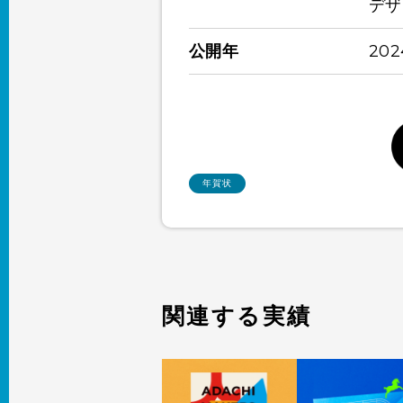
デザ
公開年
20
年賀状
関連する実績