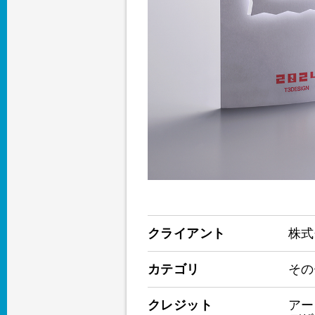
クライアント
株式
カテゴリ
その
クレジット
アー