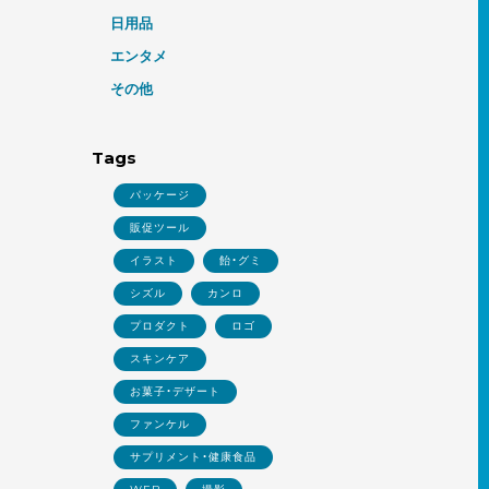
日用品
エンタメ
その他
Tags
パッケージ
販促ツール
イラスト
飴・グミ
シズル
カンロ
プロダクト
ロゴ
スキンケア
お菓子・デザート
ファンケル
サプリメント・健康食品