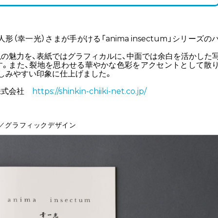
形（幸一光）さまが手がける「anima insectum」シリーズの
の魅力を、表紙ではグラフィカルに、中面では余白を活かした
す。また、裂地を思わせる華やかな色彩をアクセントとして散
しみやすい印象に仕上げました。
株式会社
https://shinkin-chiiki-net.co.jp/
）／グラフィックデザイン