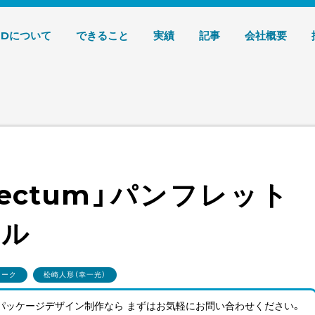
デザイン 株式会社T3デザイン
3Dについて
できること
実績
記事
会社概要
insectum」パンフレッ
アル
ワーク
松崎人形（幸一光）
パッケージデザイン制作なら まずはお気軽にお問い合わせ
ください。