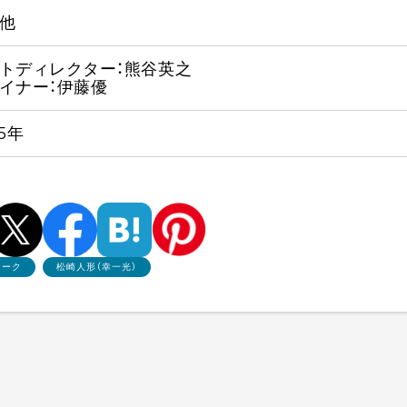
他
トディレクター：熊谷英之
イナー：伊藤優
25年
ワーク
松崎人形（幸一光）