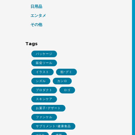
日用品
エンタメ
その他
Tags
パッケージ
販促ツール
イラスト
飴・グミ
シズル
カンロ
プロダクト
ロゴ
スキンケア
お菓子・デザート
ファンケル
サプリメント・健康食品