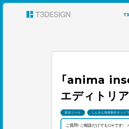
東京都渋谷のパッケージデザイン・グラフィック
T
「anima 
エディトリ
販促ツール
しんきん地域創生ネット
ご質問・ご相談だけでもOKです!