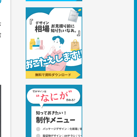
パ
写
り