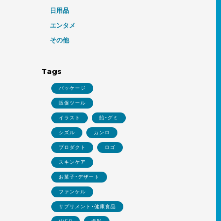
日用品
エンタメ
その他
Tags
パッケージ
販促ツール
イラスト
飴・グミ
シズル
カンロ
プロダクト
ロゴ
スキンケア
お菓子・デザート
ファンケル
サプリメント・健康食品