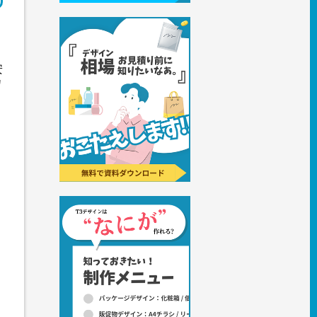
う
安
カ