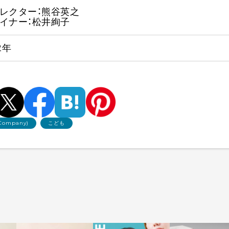
レクター：熊谷英之
イナー：松井絢子
2年
Company)
こども