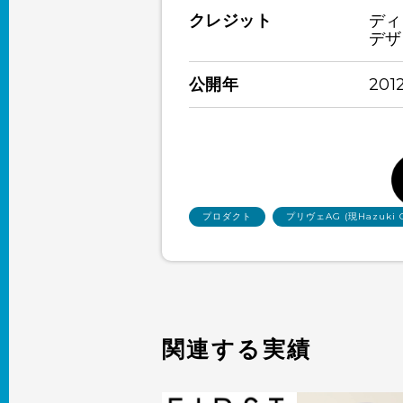
クレジット
ディ
デザ
公開年
201
プロダクト
プリヴェAG (現Hazuki 
関連する実績