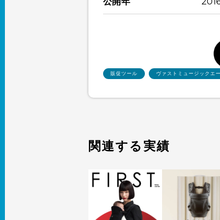
公開年
201
販促ツール
ヴァストミュージックエ
関連する実績