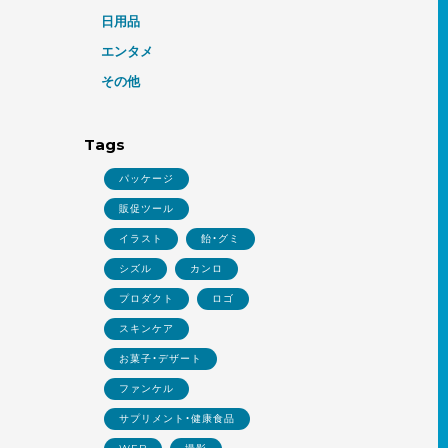
日用品
エンタメ
その他
Tags
パッケージ
販促ツール
イラスト
飴・グミ
シズル
カンロ
プロダクト
ロゴ
スキンケア
お菓子・デザート
ファンケル
サプリメント・健康食品