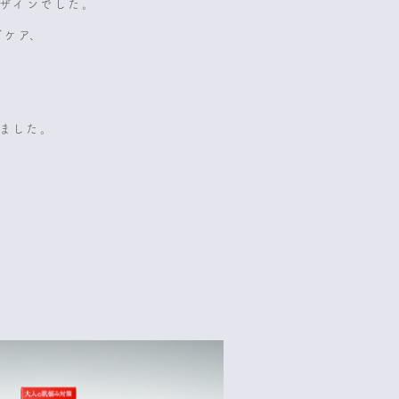
デザインでした。
グケア、
。
ました。